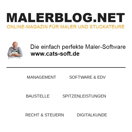
Zum
Skip
Zur
Zur
Inhalt
to
Seitenspalte
Fußzeile
springen
secondary
springen
springen
menu
MALERBLOG.NE
Online-
Magazin
für
Maler
und
Stuckateure
MANAGEMENT
SOFTWARE & EDV
BAUSTELLE
SPITZENLEISTUNGEN
RECHT & STEUERN
DIGITALKUNDE