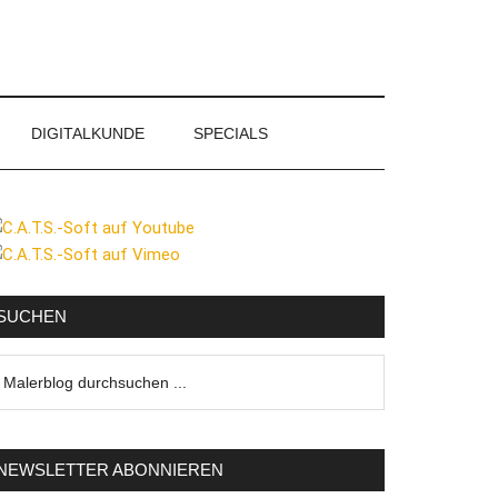
DIGITALKUNDE
SPECIALS
eitenspalte
SUCHEN
lerblog
urchsuchen
NEWSLETTER ABONNIEREN