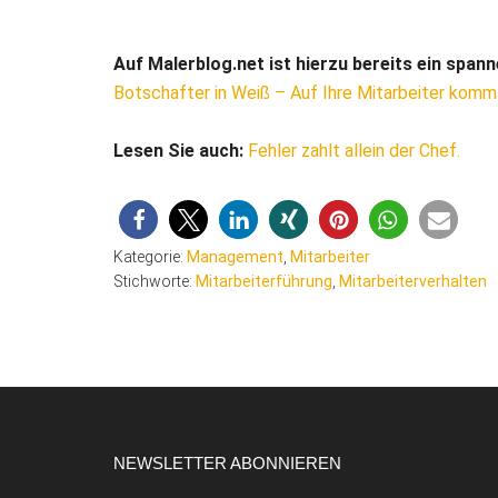
Auf Malerblog.net ist hierzu bereits ein spann
Botschafter in Weiß – Auf Ihre Mitarbeiter kommt
Lesen Sie auch:
Fehler zahlt allein der Chef.
Kategorie:
Management
,
Mitarbeiter
Stichworte:
Mitarbeiterführung
,
Mitarbeiterverhalten
Footer
NEWSLETTER ABONNIEREN