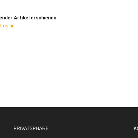
ender Artikel erschienen:
 es an.
PRIVATSPHÄRE
K