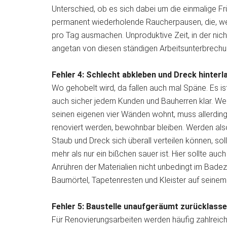
Unterschied, ob es sich dabei um die einmalige F
permanent wiederholende Raucherpausen, die, wer
pro Tag ausmachen. Unproduktive Zeit, in der nicht
angetan von diesen ständigen Arbeitsunterbrechu
Fehler 4: Schlecht abkleben und Dreck hinterl
Wo gehobelt wird, da fallen auch mal Späne. Es is
auch sicher jedem Kunden und Bauherren klar. We
seinen eigenen vier Wänden wohnt, muss allerdings
renoviert werden, bewohnbar bleiben. Werden also
Staub und Dreck sich überall verteilen können, so
mehr als nur ein bißchen sauer ist. Hier sollte a
Anrühren der Materialien nicht unbedingt im Bad
Baumörtel, Tapetenresten und Kleister auf seinem 
Fehler 5: Baustelle unaufgeräumt zurücklass
Für Renovierungsarbeiten werden häufig zahlreic