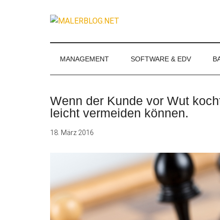
Zum
Skip
Zur
Zur
Inhalt
to
Seitenspalte
Fußzeile
MALERBLOG.
springen
secondary
springen
springen
Online-
menu
Magazin
für
MANAGEMENT
SOFTWARE & EDV
B
Maler
und
Stuckateure
Wenn der Kunde vor Wut kocht.
leicht vermeiden können.
18. März 2016