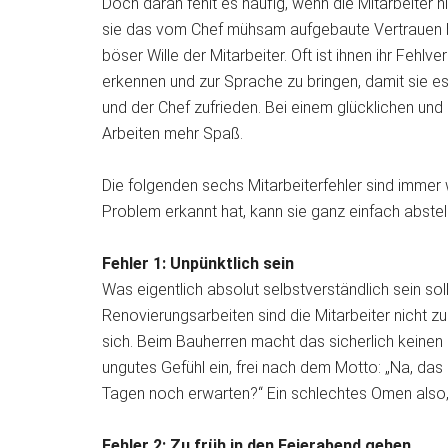
Doch daran fehlt es häufig, wenn die Mitarbeiter 
sie das vom Chef mühsam aufgebaute Vertrauen b
böser Wille der Mitarbeiter. Oft ist ihnen ihr Fehlv
erkennen und zur Sprache zu bringen, damit sie es
und der Chef zufrieden. Bei einem glücklichen un
Arbeiten mehr Spaß.
Die folgenden sechs Mitarbeiterfehler sind immer 
Problem erkannt hat, kann sie ganz einfach abste
Fehler 1: Unpünktlich sein
Was eigentlich absolut selbstverständlich sein sol
Renovierungsarbeiten sind die Mitarbeiter nicht zu
sich. Beim Bauherren macht das sicherlich keinen g
ungutes Gefühl ein, frei nach dem Motto: „Na, das
Tagen noch erwarten?“ Ein schlechtes Omen also, d
Fehler 2: Zu früh in den Feierabend gehen