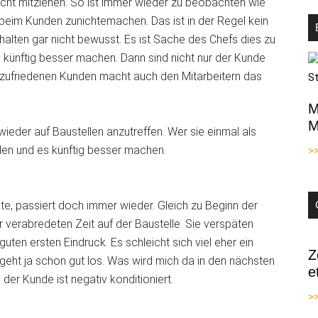
nicht mitziehen. So ist immer wieder zu beobachten wie
eim Kunden zunichtemachen. Das ist in der Regel kein
erhalten gar nicht bewusst. Es ist
Sache des Chefs dies zu
 künftig besser machen. Dann sind nicht nur der Kunde
d zufriedenen Kunden macht auch den Mitarbeitern das
M
M
wieder auf Baustellen anzutreffen. Wer sie einmal als
llen und es künftig besser machen.
>
lte, passiert doch immer wieder. Gleich zu Beginn der
r verabredeten Zeit auf der Baustelle. Sie verspäten
uten ersten Eindruck. Es schleicht sich viel eher ein
Z
 geht ja schon gut los. Was wird mich da in den nächsten
e
er Kunde ist negativ konditioniert.
>>