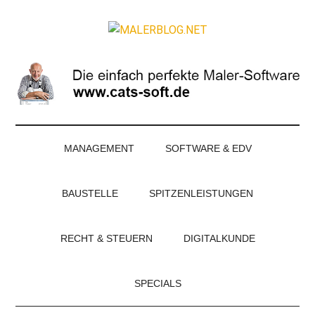
Zum
Skip
Zur
Zur
Inhalt
to
Seitenspalte
Fußzeile
MALERBLOG.NE
springen
secondary
springen
springen
Online-
menu
Magazin
für
Maler
und
Stuckateure
MANAGEMENT
SOFTWARE & EDV
BAUSTELLE
SPITZENLEISTUNGEN
RECHT & STEUERN
DIGITALKUNDE
SPECIALS