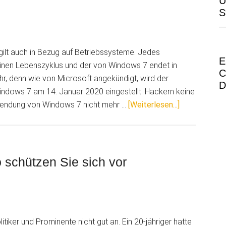
Ü
S
Entlastung
kleiner
Unternehmen
s gilt auch in Bezug auf Betriebssysteme. Jedes
E
nen Lebenszyklus und der von Windows 7 endet in
C
r, denn wie von Microsoft angekündigt, wird der
D
indows 7 am 14. Januar 2020 eingestellt. Hackern keine
ÜberWindow
wendung von Windows 7 nicht mehr …
[Weiterlesen...]
7
sagt
Tschüs
o schützen Sie sich vor
litiker und Prominente nicht gut an. Ein 20-jähriger hatte