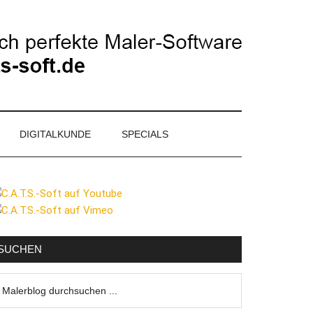
DIGITALKUNDE
SPECIALS
eitenspalte
SUCHEN
lerblog
urchsuchen