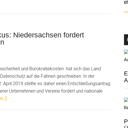
e
>>
us: Niedersachsen fordert
en
icherheit und Bürokratiekosten hat sich das Land
E
Datenschutz auf die Fahnen geschrieben. In der
A
 April 2019 stellte es daher einen Entschließungsantrag
inerer Unternehmen und Vereine fordert und nationale
ÜberDatenschutzbeauftragte
...]
im
Fokus:
Niedersachsen
P
fordert