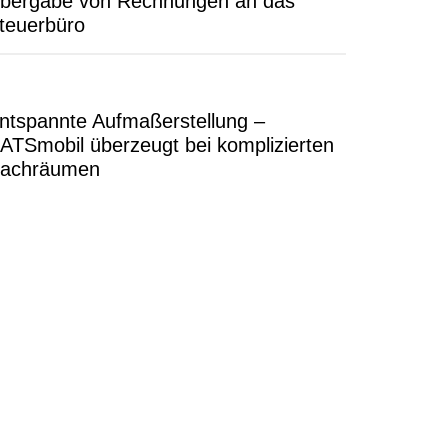
bergabe von Rechnungen an das
teuerbüro
ntspannte Aufmaßerstellung –
ATSmobil überzeugt bei komplizierten
achräumen
s