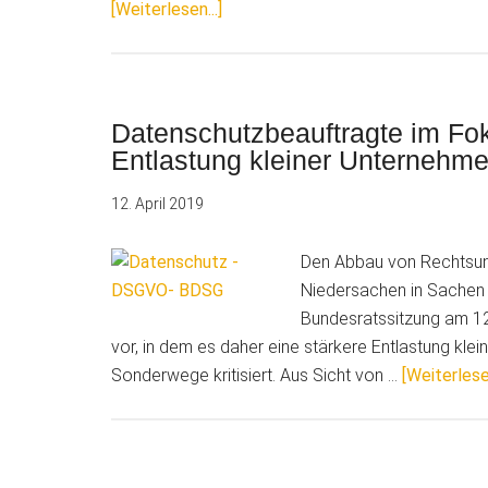
ÜberUSA
[Weiterlesen...]
vs.
Huawei:
Ein
Konflikt,
Datenschutzbeauftragte im Fok
der
Entlastung kleiner Unternehm
Fragen
12. April 2019
aufwirft.
Wie
Den Abbau von Rechtsuns
verlässlich
Niedersachen in Sachen 
ist
Bundesratssitzung am 12.
die
vor, in dem es daher eine stärkere Entlastung kle
Cloud?
Sonderwege kritisiert. Aus Sicht von …
[Weiterlesen