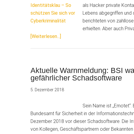
als Hacker private Kont
Lebens abgegriffen und d
berichteten von zahllos
erhielten. Aber auch Priv
ÜberVorsicht
[Weiterlesen...]
vor
Identitätsklau
–
So
Aktuelle Warnmeldung: BSI war
schützen
gefährlicher Schadsoftware
Sie
5. Dezember 2018
sich
vor
Sein Name ist „Emotet“. 
Cyberkriminalität
Bundesamt für Sicherheit in der Informationstechn
Dezember 2018 vor dieser Schadsoftware. Die Infi
von Kollegen, Geschäftspartnern oder Bekannten 