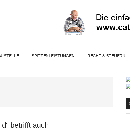
NET
AUSTELLE
SPITZENLEISTUNGEN
RECHT & STEUERN
S
Ma
d“ betrifft auch
d