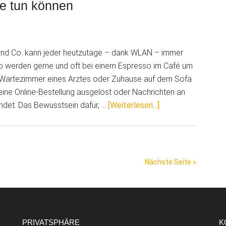
e tun können
und Co. kann jeder heutzutage – dank WLAN – immer
 so werden gerne und oft bei einem Espresso im Café um
 Wartezimmer eines Arztes oder Zuhause auf dem Sofa
ine Online-Bestellung ausgelöst oder Nachrichten an
ÜberIst
ndet. Das Bewusstsein dafür, …
[Weiterlesen...]
WLAN
noch
sicher?
Was
Nächste Seite »
Sie
tun
können
PRIVATSPHÄRE
K