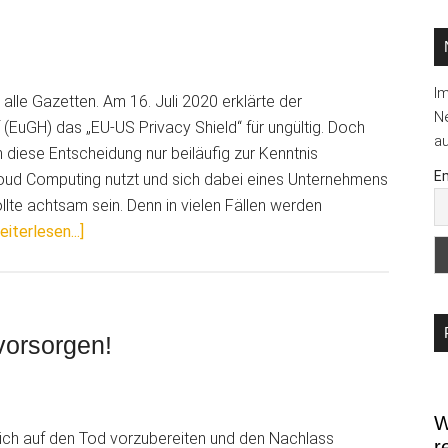
...
I
alle Gazetten. Am 16. Juli 2020 erklärte der
Ne
(EuGH) das „EU-US Privacy Shield“ für ungültig. Doch
au
diese Entscheidung nur beiläufig zur Kenntnis
Em
ud Computing nutzt und sich dabei eines Unternehmens
llte achtsam sein. Denn in vielen Fällen werden
ÜberEuGH-
eiterlesen...]
Urteil
zum
„Privacy
Shield“
vorsorgen!
betrifft
auch
Handwerksbetriebe
W
 sich auf den Tod vorzubereiten und den Nachlass
r