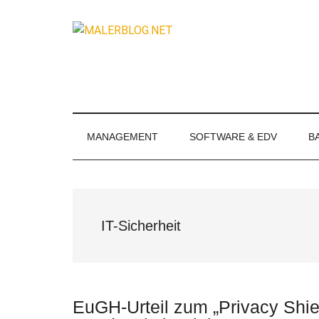
Zum
Skip
Zur
Zur
Inhalt
to
Seitenspalte
Fußzeile
MALERBLOG.
springen
secondary
springen
springen
Online-
menu
Magazin
für
Maler
und
MANAGEMENT
SOFTWARE & EDV
B
Stuckateure
IT-Sicherheit
EuGH-Urteil zum „Privacy Shiel