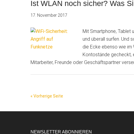
mit
Ist WLAN noch sicher? Was Si
gefälschtem
17. November 2017
BSI-
Absender
im
Mit Smartphone, Tablet 
Umlauf
und überall surfen. Und
die Ecke ebenso wie im
Kontostände gecheckt, e
Mitarbeiter, Freunde oder Geschäftspartner verse
« Vorherige Seite
Footer
NEWSLETTER ABONNIEREN