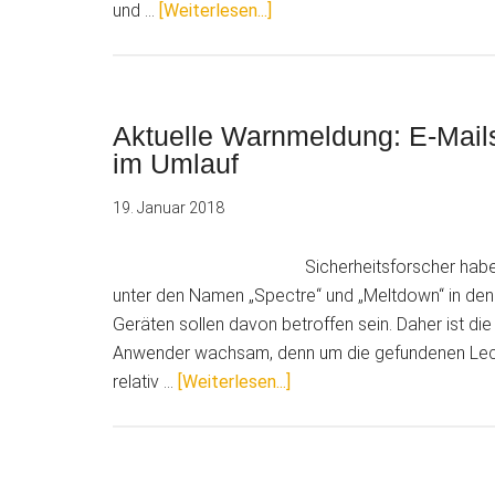
ÜberAktuelle
und …
[Weiterlesen...]
Warnmeldung:
BSI
warnt
vor
Aktuelle Warnmeldung: E-Mail
Fake-
im Umlauf
Emails
19. Januar 2018
mit
gefährlicher
Sicherheitsforscher habe
Schadsoftware
unter den Namen „Spectre“ und „Meltdown“ in den
Geräten sollen davon betroffen sein. Daher ist d
Anwender wachsam, denn um die gefundenen Lecks
ÜberAktuelle
relativ …
[Weiterlesen...]
Warnmeldung:
E-
Mails