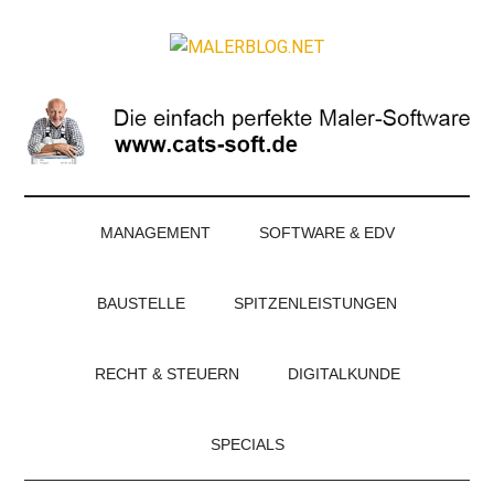
Zum
Skip
Zur
Zur
Inhalt
to
Seitenspalte
Fußzeile
MALERBLOG.NE
springen
secondary
springen
springen
Online-
menu
Magazin
für
Maler
und
Stuckateure
MANAGEMENT
SOFTWARE & EDV
BAUSTELLE
SPITZENLEISTUNGEN
RECHT & STEUERN
DIGITALKUNDE
SPECIALS