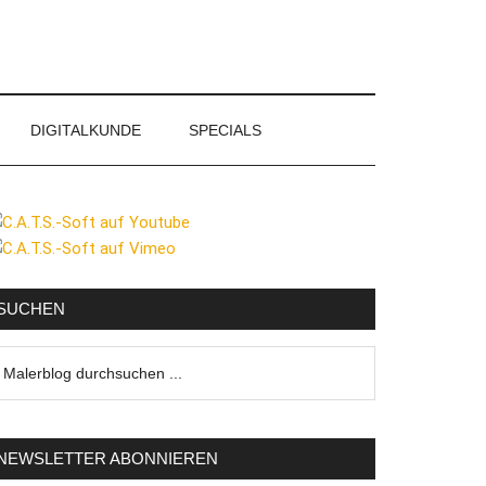
DIGITALKUNDE
SPECIALS
eitenspalte
SUCHEN
lerblog
urchsuchen
NEWSLETTER ABONNIEREN