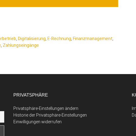
erbetrieb
,
Digitalisierung
,
E-Rechnung
,
Finanzmanagement
,
e
,
Zahlungseingänge
PRIVATSPHÄRE
K
Privatsphäre-Einstellungen ändern
I
Historie der Privatsphäre-Einstellungen
D
Einwilligungen widerrufen