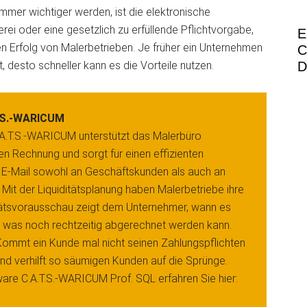
 immer wichtiger werden, ist die elektronische
rei oder eine gesetzlich zu erfüllende Pflichtvorgabe,
E
len Erfolg von Malerbetrieben. Je früher ein Unternehmen
C
, desto schneller kann es die Vorteile nutzen.
D
T.S.-WARICUM
.A.T.S.-WARICUM unterstützt das Malerbüro
en Rechnung und sorgt für einen effizienten
E-Mail sowohl an Geschäftskunden als auch an
Mit der Liquiditätsplanung haben Malerbetriebe ihre
uiditätsvorausschau zeigt dem Unternehmer, wann es
m, was noch rechtzeitig abgerechnet werden kann.
Kommt ein Kunde mal nicht seinen Zahlungspflichten
und verhilft so säumigen Kunden auf die Sprünge.
ware C.A.T.S.-WARICUM Prof. SQL erfahren Sie hier: