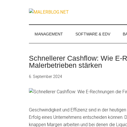
Zum
Skip
Zur
Zur
Inhalt
to
Seitenspalte
Fußzeile
MALERBLOG.
springen
secondary
springen
springen
Online-
menu
Magazin
für
MANAGEMENT
SOFTWARE & EDV
B
Maler
und
Stuckateure
Schnellerer Cashflow: Wie E-
Malerbetrieben stärken
6. September 2024
Geschwindigkeit und Effizienz sind in der heutig
Erfolg eines Unternehmens entscheiden können. Die
knappen Margen arbeiten und bei denen die
Liquid