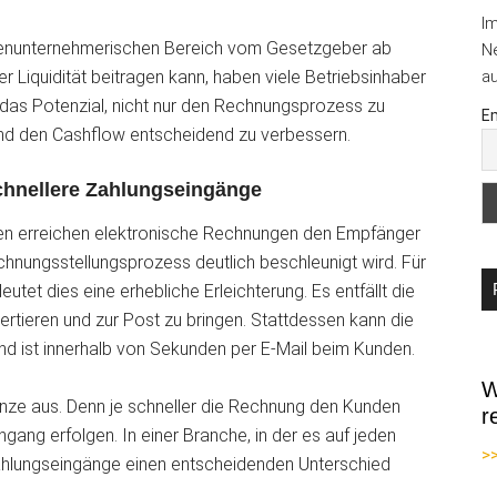
I
henunternehmerischen Bereich vom Gesetzgeber ab
Ne
r Liquidität beitragen kann, haben viele Betriebsinhaber
au
das Potenzial, nicht nur den Rechnungsprozess zu
Em
nd den Cashflow entscheidend zu verbessern.
chnellere Zahlungseingänge
n erreichen elektronische Rechnungen den Empfänger
chnungsstellungsprozess deutlich beschleunigt wird. Für
utet dies eine erhebliche Erleichterung. Es entfällt die
tieren und zur Post zu bringen. Stattdessen kann die
d ist innerhalb von Sekunden per E-Mail beim Kunden.
W
ünze aus. Denn je schneller die Rechnung den Kunden
r
ngang erfolgen. In einer Branche, in der es auf jeden
>
hlungseingänge einen entscheidenden Unterschied