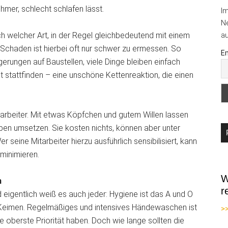
hmer, schlecht schlafen lässt.
I
Ne
ch welcher Art, in der Regel gleichbedeutend mit einem
au
 Schaden ist hierbei oft nur schwer zu ermessen. So
Em
rungen auf Baustellen, viele Dinge bleiben einfach
t stattfinden – eine unschöne Kettenreaktion, die einen
Mitarbeiter. Mit etwas Köpfchen und gutem Willen lassen
eben umsetzen. Sie kosten nichts, können aber unter
 seine Mitarbeiter hierzu ausführlich sensibilisiert, kann
minimieren.
W
n
r
 eigentlich weiß es auch jeder: Hygiene ist das A und O
d Keimen. Regelmäßiges und intensives Händewaschen ist
>
te oberste Priorität haben. Doch wie lange sollten die