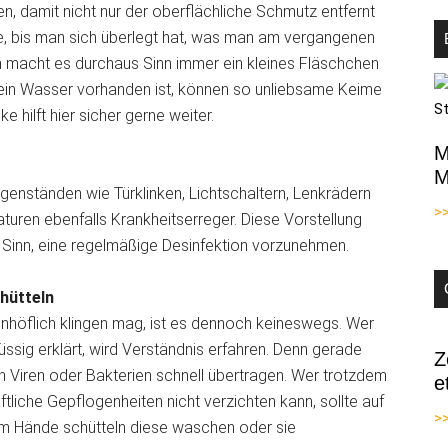
n, damit nicht nur der oberflächliche Schmutz entfernt
, bis man sich überlegt hat, was man am vergangenen
 macht es durchaus Sinn immer ein kleines Fläschchen
 kein Wasser vorhanden ist, können so unliebsame
Keime
e hilft hier sicher gerne weiter.
M
M
genständen wie Türklinken, Lichtschaltern, Lenkrädern
>
turen ebenfalls Krankheitserreger. Diese Vorstellung
 Sinn, eine regelmäßige Desinfektion vorzunehmen.
hütteln
höflich klingen mag, ist es dennoch keineswegs. Wer
sig erklärt, wird Verständnis erfahren. Denn gerade
Z
 Viren oder Bakterien schnell übertragen. Wer trotzdem
e
tliche Gepflogenheiten nicht verzichten kann, sollte auf
>>
dem Hände schütteln diese waschen oder sie