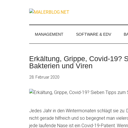
Zum
Skip
Zur
Zur
Inhalt
to
Seitenspalte
Fußzeile
MALERBLOG.
springen
secondary
springen
springen
Online-
menu
Magazin
für
MANAGEMENT
SOFTWARE & EDV
B
Maler
und
Stuckateure
Erkältung, Grippe, Covid-19? 
Bakterien und Viren
28. Februar 2020
Jedes Jahr in den Wintermonaten schlägt sie zu: D
nicht gerade hilfreich und so begegnet man viel
jede laufende Nase ist ein Covid-19-Patient. Wenn