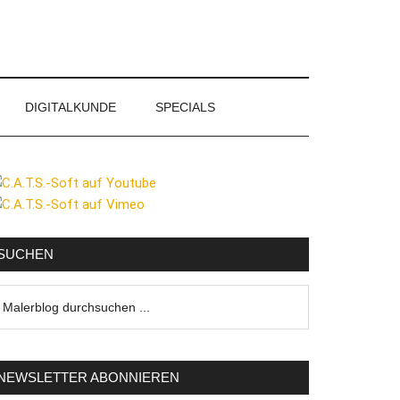
DIGITALKUNDE
SPECIALS
eitenspalte
SUCHEN
lerblog
urchsuchen
NEWSLETTER ABONNIEREN