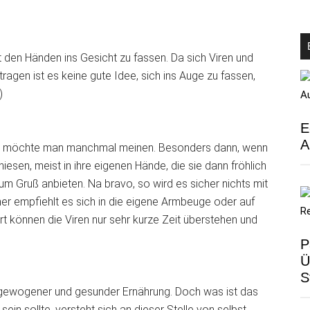
t den Händen ins Gesicht zu fassen. Da sich Viren und
ragen ist es keine gute Idee, sich ins Auge zu fassen,
)
E
A
uft, möchte man manchmal meinen. Besonders dann, wenn
iesen, meist in ihre eigenen Hände, die sie dann fröhlich
 Gruß anbieten. Na bravo, so wird es sicher nichts mit
er empfiehlt es sich in die eigene Armbeuge oder auf
t können die Viren nur sehr kurze Zeit überstehen und
P
Ü
S
sgewogener und gesunder Ernährung. Doch was ist das
sein sollte, versteht sich an dieser Stelle von selbst.