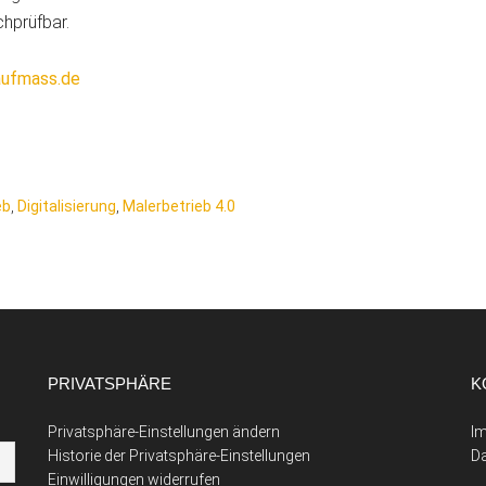
chprüfbar.
aufmass.de
eb
,
Digitalisierung
,
Malerbetrieb 4.0
PRIVATSPHÄRE
K
Privatsphäre-Einstellungen ändern
I
Historie der Privatsphäre-Einstellungen
D
Einwilligungen widerrufen