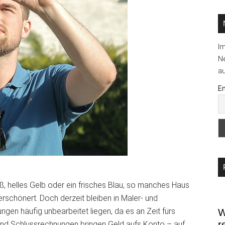
...
I
Ne
au
Em
, helles Gelb oder ein frisches Blau, so manches Haus
erschönert. Doch derzeit bleiben in Maler- und
en häufig unbearbeitet liegen, da es an Zeit fürs
W
r
nd Schlussrechnungen bringen Geld aufs Konto – auf