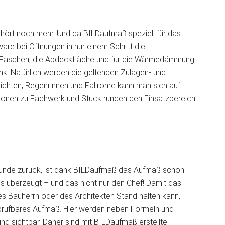
ört noch mehr. Und da BILDaufmaß speziell für das
are bei Öffnungen in nur einem Schritt die
ie Faschen, die Abdeckfläche und für die Wärmedämmung
k. Natürlich werden die geltenden Zulagen- und
ichten, Regenrinnen und Fallrohre kann man sich auf
tionen zu Fachwerk und Stuck runden den Einsatzbereich
runde zurück, ist dank BILDaufmaß das Aufmaß schon
nis überzeugt – und das nicht nur den Chef! Damit das
s Bauherrn oder des Architekten Stand halten kann,
prüfbares Aufmaß. Hier werden neben Formeln und
g sichtbar. Daher sind mit BILDaufmaß erstellte