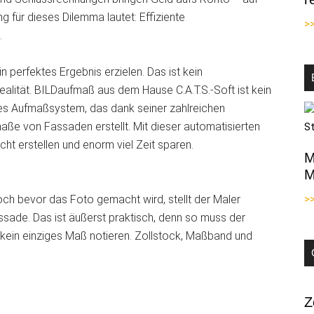
g für dieses Dilemma lautet: Effiziente
>
.
 perfektes Ergebnis erzielen. Das ist kein
alität. BILDaufmaß aus dem Hause C.A.T.S.-Soft ist kein
s Aufmaßsystem, das dank seiner zahlreichen
aße von Fassaden erstellt. Mit dieser automatisierten
t erstellen und enorm viel Zeit sparen.
M
M
och bevor das Foto gemacht wird, stellt der Maler
>
assade. Das ist äußerst praktisch, denn so muss der
kein einziges Maß notieren. Zollstock, Maßband und
Z