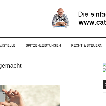
NET
AUSTELLE
SPITZENLEISTUNGEN
RECHT & STEUERN
 gemacht
S
Ma
d