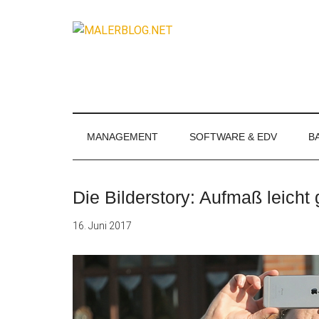
Zum
Skip
Zur
Zur
Inhalt
to
Seitenspalte
Fußzeile
MALERBLOG.
springen
secondary
springen
springen
Online-
menu
Magazin
für
Maler
und
MANAGEMENT
SOFTWARE & EDV
B
Stuckateure
Die Bilderstory: Aufmaß leicht
16. Juni 2017