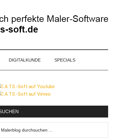
DIGITALKUNDE
SPECIALS
eitenspalte
SUCHEN
lerblog
urchsuchen