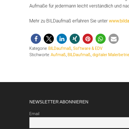
Aufmaße für jedermann leicht verständlich und na
Mehr zu BILDaufmaß erfahren Sie unter
www.bild
Kategorie:
BILDaufmaß
,
Software & EDV
Stichworte:
Aufmaß
,
BILDaufmaß
,
digitaler Malerbetri
Footer
NEWSLETTER ABONNIEREN
Email