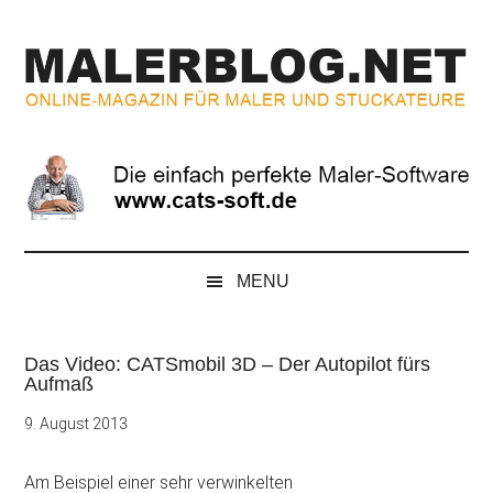
Zum
Skip
Zur
Zur
Inhalt
to
Seitenspalte
Fußzeile
springen
secondary
springen
springen
menu
MALERBLOG.NE
Online-
Magazin
für
Maler
und
Stuckateure
MENU
Das Video: CATSmobil 3D – Der Autopilot fürs
Aufmaß
9. August 2013
Am Beispiel einer sehr verwinkelten