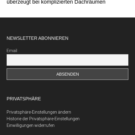
überzeugt bei komplizierten Dachräumen
Footer
NEWSLETTER ABONNIEREN
Email
PRIVATSPHÄRE
Privatsphäre-Einstellungen ändern
Historie der Privatsphäre-Einstellungen
Einwilligungen widerrufen