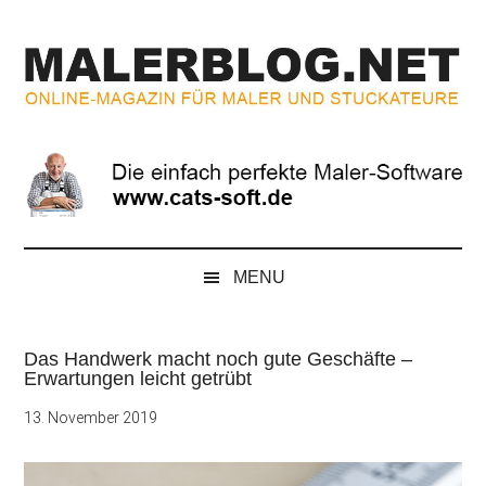
Zum
Skip
Zur
Zur
Inhalt
to
Seitenspalte
Fußzeile
springen
secondary
springen
springen
menu
MALERBLOG.NE
Online-
Magazin
für
Maler
und
Stuckateure
MENU
Das Handwerk macht noch gute Geschäfte –
Erwartungen leicht getrübt
13. November 2019