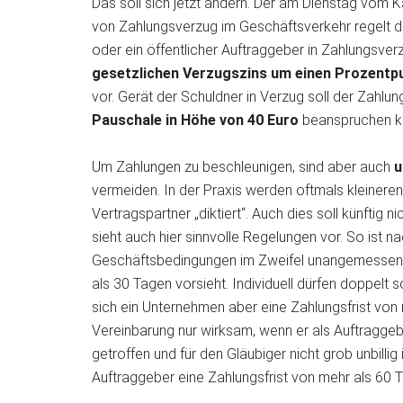
Das soll sich jetzt ändern. Der am Dienstag vom
von Zahlungsverzug im Geschäftsverkehr regelt di
oder ein öffentlicher Auftraggeber in Zahlungsver
gesetzlichen Verzugszins um einen Prozentp
vor. Gerät der Schuldner in Verzug soll der Zahl
Pauschale in Höhe von 40 Euro
beanspruchen k
Um Zahlungen zu beschleunigen, sind aber auch
u
vermeiden. In der Praxis werden oftmals kleiner
Vertragspartner „diktiert“. Auch dies soll künftig
sieht auch hier sinnvolle Regelungen vor. So ist n
Geschäftsbedingungen im Zweifel unangemesse
als 30 Tagen vorsieht. Individuell dürfen doppelt 
sich ein Unternehmen aber eine Zahlungsfrist von 
Vereinbarung nur wirksam, wenn er als Auftragge
getroffen und für den Gläubiger nicht grob unbillig 
Auftraggeber eine Zahlungsfrist von mehr als 60 