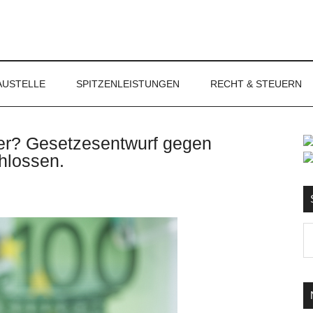
NET
AUSTELLE
SPITZENLEISTUNGEN
RECHT & STEUERN
ler? Gesetzesentwurf gegen
S
hlossen.
Ma
d
...