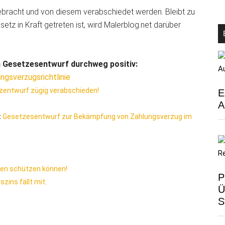
bracht und von diesem verabschiedet werden. Bleibt zu
etz in Kraft getreten ist, wird Malerblog.net darüber
 Gesetzesentwurf durchweg positiv:
gsverzugsrichtlinie
entwurf zügig verabschieden!
E
A
:
Gesetzesentwurf zur Bekämpfung von Zahlungsverzug im
len schützen können!
P
zins fällt mit.
Ü
S