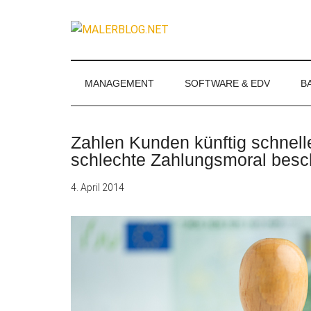
Zum
Skip
Zur
Zur
Inhalt
to
Seitenspalte
Fußzeile
MALERBLOG.
springen
secondary
springen
springen
Online-
menu
Magazin
für
MANAGEMENT
SOFTWARE & EDV
B
Maler
und
Stuckateure
Zahlen Kunden künftig schnel
schlechte Zahlungsmoral besc
4. April 2014