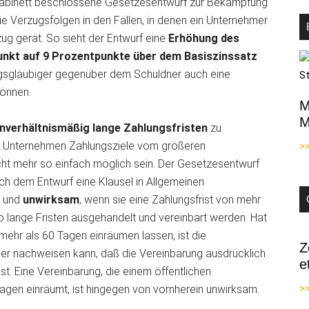
 Kabinett beschlossene Gesetzesentwurf zur Bekämpfung
e Verzugsfolgen in den Fällen, in denen ein Unternehmer
zug gerät. So sieht der Entwurf eine
Erhöhung des
unkt auf 9 Prozentpunkte über dem Basiszinssatz
ungsgläubiger gegenüber dem Schuldner auch eine
önnen.
M
M
nverhältnismäßig lange Zahlungsfristen
zu
en Unternehmen Zahlungsziele vom größeren
>
 nicht mehr so einfach möglich sein. Der Gesetzesentwurf
ach dem Entwurf eine Klausel in Allgemeinen
n und
unwirksam
, wenn sie eine Zahlungsfrist von mehr
so lange Fristen ausgehandelt und vereinbart werden. Hat
mehr als 60 Tagen einräumen lassen, ist die
Z
ber nachweisen kann, daß die Vereinbarung ausdrücklich
e
ist. Eine Vereinbarung, die einem öffentlichen
>>
Tagen einräumt, ist hingegen von vornherein unwirksam.