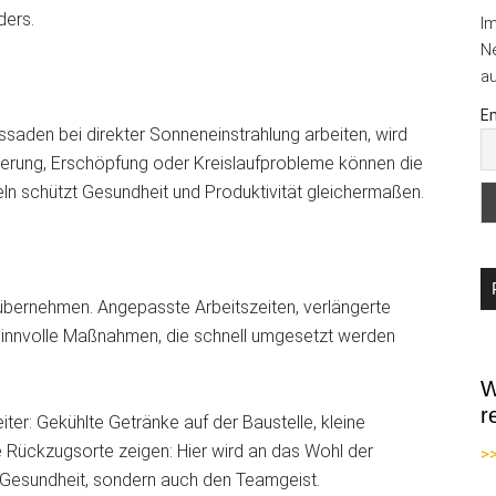
ders.
I
Ne
au
Em
ssaden bei direkter Sonneneinstrahlung arbeiten, wird
ierung, Erschöpfung oder Kreislaufprobleme können die
ln schützt Gesundheit und Produktivität gleichermaßen.
übernehmen. Angepasste Arbeitszeiten, verlängerte
 sinnvolle Maßnahmen, die schnell umgesetzt werden
W
r
ter: Gekühlte Getränke auf der Baustelle, kleine
 Rückzugsorte zeigen: Hier wird an das Wohl der
>
e Gesundheit, sondern auch den Teamgeist.