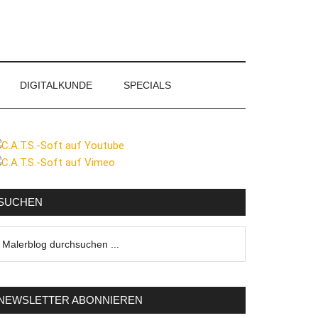
DIGITALKUNDE
SPECIALS
eitenspalte
SUCHEN
lerblog
urchsuchen
NEWSLETTER ABONNIEREN