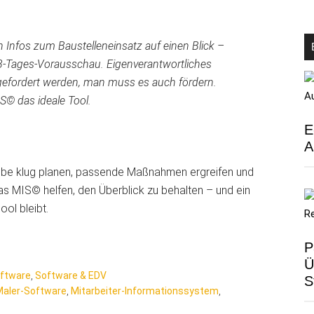
en Infos zum Baustelleneinsatz auf einen Blick –
3-Tages-Vorausschau. Eigenverantwortliches
r gefordert werden, man muss es auch fördern.
IS© das ideale Tool.
E
A
iebe klug planen, passende Maßnahmen ergreifen und
as MIS© helfen, den Überblick zu behalten – und ein
ol bleibt.
P
Ü
oftware
,
Software & EDV
S
Maler-Software
,
Mitarbeiter-Informationssystem
,