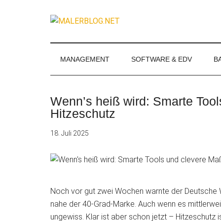
Zum
Skip
Zur
Zur
Inhalt
to
Seitenspalte
Fußzeile
MALERBLOG.
springen
secondary
springen
springen
Online-
menu
Magazin
für
MANAGEMENT
SOFTWARE & EDV
B
Maler
und
Stuckateure
Wenn’s heiß wird: Smarte Too
Hitzeschutz
18. Juli 2025
Noch vor gut zwei Wochen warnte der Deutsche We
nahe der 40-Grad-Marke. Auch wenn es mittlerweil
ungewiss. Klar ist aber
schon jetzt – Hitzeschutz i