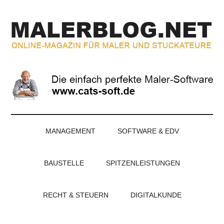
Zum
Skip
Zur
Zur
Inhalt
to
Seitenspalte
Fußzeile
springen
secondary
springen
springen
menu
MALERBLOG.NE
Online-
Magazin
für
Maler
und
Stuckateure
MANAGEMENT
SOFTWARE & EDV
BAUSTELLE
SPITZENLEISTUNGEN
RECHT & STEUERN
DIGITALKUNDE