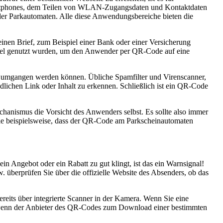
artphones, dem Teilen von WLAN-Zugangsdaten und Kontaktdaten
er Parkautomaten. Alle diese Anwendungsbereiche bieten die
nen Brief, zum Beispiel einer Bank oder einer Versicherung
ettel genutzt wurden, um den Anwender per QR-Code auf eine
gs umgangen werden können. Übliche Spamfilter und Virenscanner,
lichen Link oder Inhalt zu erkennen. Schließlich ist ein QR-Code
hanismus die Vorsicht des Anwenders selbst. Es sollte also immer
wie beispielsweise, dass der QR-Code am Parkscheinautomaten
 Angebot oder ein Rabatt zu gut klingt, ist das ein Warnsignal!
 überprüfen Sie über die offizielle Website des Absenders, ob das
eits über integrierte Scanner in der Kamera. Wenn Sie eine
n, wenn der Anbieter des QR-Codes zum Download einer bestimmten