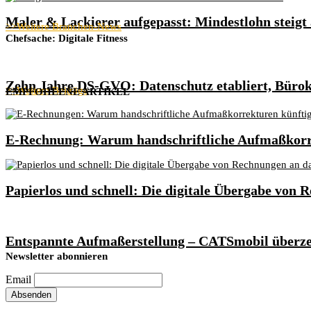
Maler & Lackierer aufgepasst: Mindestlohn steigt 
>>Weitere Branchen-News
Chefsache: Digitale Fitness
Zehn Jahre DS-GVO: Datenschutz etabliert, Bürok
>>Weitere Beiträge
EMPFOHLENE ARTIKEL
E-Rechnung: Warum handschriftliche Aufmaßkorre
Papierlos und schnell: Die digitale Übergabe von
Entspannte Aufmaßerstellung – CATSmobil überze
Footer
Newsletter abonnieren
Email