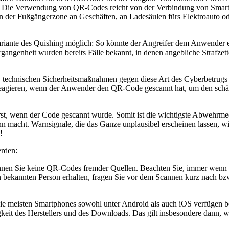
en. Die Verwendung von QR-Codes reicht von der Verbindung von Sm
 der Fußgängerzone an Geschäften, an Ladesäulen fürs Elektroauto od
riante des Quishing möglich: So könnte der Angreifer dem Anwender ei
ergangenheit wurden bereits Fälle bekannt, in denen angebliche Strafz
en, technischen Sicherheitsmaßnahmen gegen diese Art des Cyberbetru
 reagieren, wenn der Anwender den QR-Code gescannt hat, um den schäd
st, wenn der Code gescannt wurde. Somit ist die wichtigste Abwehrmec
inn macht. Warnsignale, die das Ganze unplausibel erscheinen lassen, 
sen!
erden:
en Sie keine QR-Codes fremder Quellen. Beachten Sie, immer wenn ein
 bekannten Person erhalten, fragen Sie vor dem Scannen kurz nach bzw.
e meisten Smartphones sowohl unter Android als auch iOS verfügen ber
igkeit des Herstellers und des Downloads. Das gilt insbesondere dan