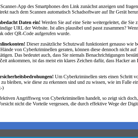
ie Scanner-App des Smartphones den Link zunächst anzeigen und fragen
direkt nach dem Scannen automatisch Schadsoftware auf Ihr Gerät heru
bedacht Daten ein!
Werden Sie auf eine Seite weitergeleitet, die Sie 
lständige URL der Website. Ist alles plausibel und passt zusammen? W
 Link oder QR-Code aufgerufen wurde.
nlinekonten!
Dieser zusätzliche Schutzwall funktioniert genauso wie b
e Hände von Cyberkriminellen geraten, können diese dennoch nicht auf 
ätigen. Das bedeutet auch, dass Sie niemals Benachrichtigungen bestäti
Zeit ankommen, ist das meist ein klares Zeichen dafür, dass Hacker an
ersicherheitsbedrohungen!
Um Cyberkriminellen stets einen Schritt vor
 bleiben, wie diese zu erkennen sind und zu wissen, wie im Falle eines
-)
fektiven Angriffsweg von Cyberkriminellen handelt, so zeigt sich doc
orsicht nicht die Vorteile vergessen, die durch effektive Wege der Dig