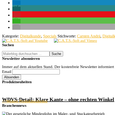
Kategorie:
Digitalkunde
,
Specials
Stichworte:
Carsten Andrä
,
Digital
Seitenspalte
Suchen
Malerblog
durchsuchen
Newsletter abonnieren
...
Immer auf dem aktuellen Stand. Der kostenfreie Newsletter informiert
Email
Produktneuheiten
WDVS-Detail: Klare Kante – ohne rechten Winkel
>>Weitere Produktneuheiten
Branchennews