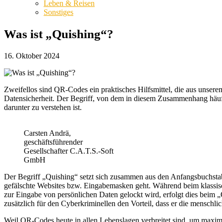
Leben & Reisen
Sonstiges
Was ist „Quishing“?
16. Oktober 2024
Zweifellos sind QR-Codes ein praktisches Hilfsmittel, die aus unsere
Datensicherheit. Der Begriff, von
dem in diesem Zusammenhang häufig
darunter zu verstehen ist.
Carsten Andrä,
geschäftsführender
Gesellschafter C.A.T.S.-Soft
GmbH
Der Begriff „Quishing“ setzt sich zusammen aus den Anfangsbuchsta
gefälschte Websites bzw. Eingabemasken geht. Während beim klassisc
zur Eingabe von persönlichen Daten gelockt wird, erfolgt dies beim 
zusätzlich für den Cyberkriminellen den Vorteil, dass er die menschl
Weil QR-Codes heute in allen Lebenslagen verbreitet sind, um maxim