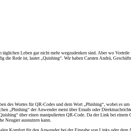
m täglichen Leben gar nicht mehr wegzudenken sind. Aber wo Vorteile s
 die Rede ist, lautet „Quishing“. Wir haben Carsten Andrä, Geschäft
ben des Wortes für QR-Codes und dem Wort „Phishing“, wobei es um e
hen „Phishing“ der Anwender meist über Emails oder Direktnachrichten
„Quishing“ über einen manipulierten QR-Code. Da der Link bei einem QR-
iche Neugier ausnutzen kann.
alen Komfort für den Anwender bei der Eingabe von Links oder dem Auf