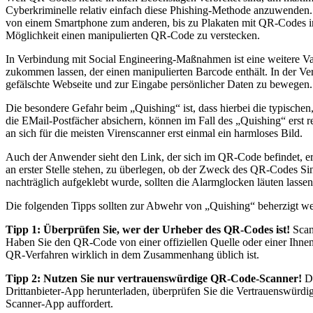
Cyberkriminelle relativ einfach diese Phishing-Methode anzuwend
von einem Smartphone zum anderen, bis zu Plakaten mit QR-Codes in
Möglichkeit einen manipulierten QR-Code zu verstecken.
In Verbindung mit Social Engineering-Maßnahmen ist eine weitere Va
zukommen lassen, der einen manipulierten Barcode enthält. In der V
gefälschte Webseite und zur Eingabe persönlicher Daten zu bewegen.
Die besondere Gefahr beim „Quishing“ ist, dass hierbei die typisch
die EMail-Postfächer absichern, können im Fall des „Quishing“ erst
an sich für die meisten Virenscanner erst einmal ein harmloses Bild.
Auch der Anwender sieht den Link, der sich im QR-Code befindet, er
an erster Stelle stehen, zu überlegen, ob der Zweck des QR-Codes S
nachträglich aufgeklebt wurde, sollten die Alarmglocken läuten las
Die folgenden Tipps sollten zur Abwehr von „Quishing“ beherzigt w
Tipp 1: Überprüfen Sie, wer der Urheber des QR-Codes ist!
Scann
Haben Sie den QR-Code von einer offiziellen Quelle oder einer Ihnen
QR-Verfahren wirklich in dem Zusammenhang üblich ist.
Tipp 2: Nutzen Sie nur vertrauenswürdige QR-Code-Scanner!
Di
Drittanbieter-App herunterladen, überprüfen Sie die Vertrauenswürd
Scanner-App auffordert.