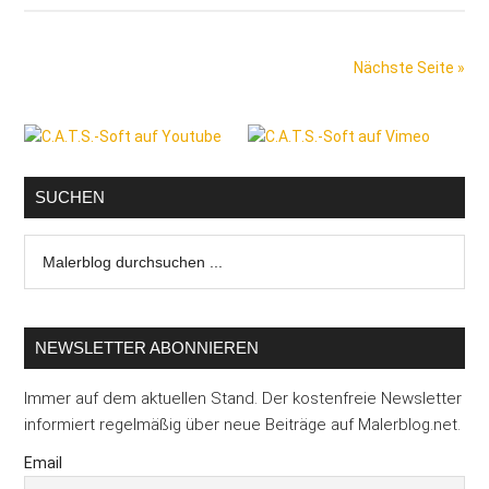
zuliebe!
Bei
Nächste Seite »
Erfurt
&
Seitenspalte
Sohn
gelebte
Realität
SUCHEN
Malerblog
durchsuchen
...
NEWSLETTER ABONNIEREN
Immer auf dem aktuellen Stand. Der kostenfreie Newsletter
informiert regelmäßig über neue Beiträge auf Malerblog.net.
Email