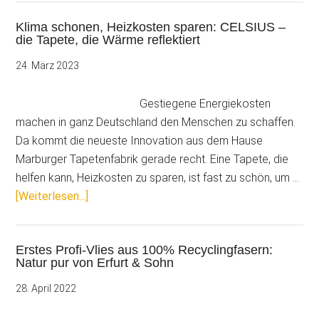
setzt
Klima schonen, Heizkosten sparen: CELSIUS –
Akzente:
die Tapete, die Wärme reflektiert
Fototapeten
mit
24. März 2023
Ruhrpott-
Charme
Gestiegene Energiekosten
machen in ganz Deutschland den Menschen zu schaffen.
Da kommt die neueste Innovation aus dem Hause
Marburger Tapetenfabrik gerade recht. Eine Tapete, die
helfen kann, Heizkosten zu sparen, ist fast zu schön, um …
ÜberKlima
[Weiterlesen...]
schonen,
Heizkosten
Erstes Profi-Vlies aus 100% Recyclingfasern:
sparen:
Natur pur von Erfurt & Sohn
CELSIUS
–
28. April 2022
die