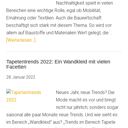
Tapete,
Nachhaltigkeit spielt in vielen
die
Bereichen eine wichtige Rolle, egal ob Mobilität,
Wärme
Ernährung oder Textilien. Auch die Bauwirtschaft
reflektiert
beschäftigt sich stark mit diesem Thema. So wird vor
allem auf Baustoffe und Materialien Wert gelegt, die …
ÜberErstes
[Weiterlesen...]
Profi-
Vlies
Tapetentrends 2022: Ein Wandkleid mit vielen
aus
Facetten
100%
Recyclingfasern:
28. Januar 2022
Natur
pur
Neues Jahr, neue Trends? Die
von
Mode macht es vor und bringt
Erfurt
nicht nur jährlich, sonders sogar
&
saisonal alle paar Monate neue Trends. Und wie sieht es
Sohn
im Bereich „Wandkleid“ aus? „Trends im Bereich Tapete