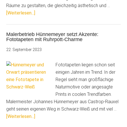
Räume zu gestalten, die gleichzeitig ästhetisch und …
ÜberMit
[Weiterlesen...]
Lehmtapeten
das
Malerbetrieb Hünnemeyer setzt Akzente:
Wohnklima
Fototapeten mit Ruhrpott-Charme
auf
ein
22. September 2023
neues
Level
Fototapeten liegen schon seit
heben
einigen Jahren im Trend. In der
Regel sieht man großflächige
Naturmotive oder angesagte
Prints in coolen Trendfarben.
Malermeister Johannes Hünnemeyer aus Castrop-Rauxel
geht seinen eigenen Weg in Schwarz-Weiß und mit viel …
ÜberMalerbetrieb
[Weiterlesen...]
Hünnemeyer