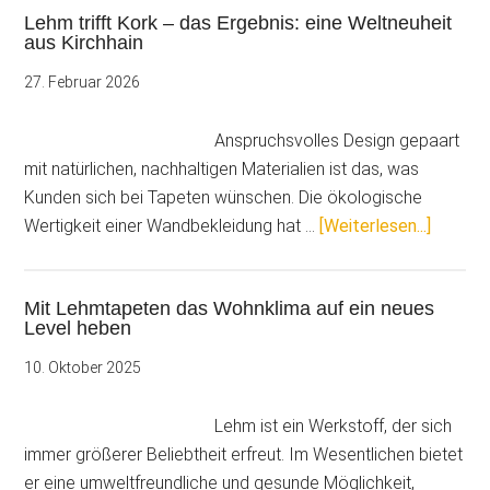
Lehm trifft Kork – das Ergebnis: eine Weltneuheit
Wände
aus Kirchhain
Charakter
zeigen
27. Februar 2026
Anspruchsvolles Design gepaart
mit natürlichen, nachhaltigen Materialien ist das, was
Kunden sich bei Tapeten wünschen. Die ökologische
ÜberLe
Wertigkeit einer Wandbekleidung hat …
[Weiterlesen...]
trifft
Kork
Mit Lehmtapeten das Wohnklima auf ein neues
–
Level heben
das
Ergebni
10. Oktober 2025
eine
Weltne
Lehm ist ein Werkstoff, der sich
aus
immer größerer Beliebtheit erfreut. Im Wesentlichen bietet
Kirchha
er eine umweltfreundliche und gesunde Möglichkeit,