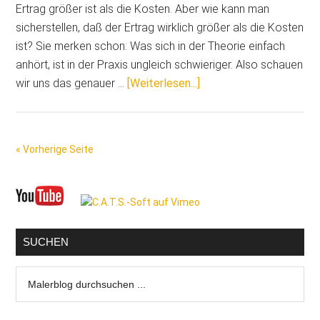
Ertrag größer ist als die Kosten. Aber wie kann man
sicherstellen, daß der Ertrag wirklich größer als die Kosten
ist? Sie merken schon: Was sich in der Theorie einfach
anhört, ist in der Praxis ungleich schwieriger. Also schauen
ÜberGläserne
wir uns das genauer …
[Weiterlesen...]
Baustelle:
In
Zeiten
« Vorherige Seite
sinkender
Marktpreise
Seitenspalte
darf
die
Baustelle
SUCHEN
keine
„Blackbox“
Malerblog
sein!
durchsuchen
...