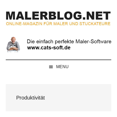
Zum
Skip
Zur
Zur
Inhalt
to
Seitenspalte
Fußzeile
springen
secondary
springen
springen
menu
MALERBLOG.NE
Online-
Magazin
für
Maler
und
Stuckateure
MENU
Produktivität