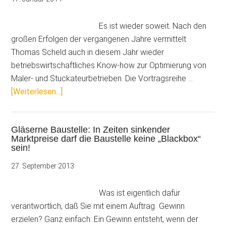
Es ist wieder soweit. Nach den
großen Erfolgen der vergangenen Jahre vermittelt
Thomas Scheld auch in diesem Jahr wieder
betriebswirtschaftliches Know-how zur Optimierung von
Maler- und Stuckateurbetrieben. Die Vortragsreihe …
ÜberWorkshop
[Weiterlesen...]
„Gewinn-
Organisation:
Gläserne Baustelle: In Zeiten sinkender
Leistung,
Marktpreise darf die Baustelle keine „Blackbox“
Produktivität
sein!
und
27. September 2013
Kosten
bestimmen
Was ist eigentlich dafür
den
verantwortlich, daß Sie mit einem Auftrag Gewinn
Gewinn“
erzielen? Ganz einfach: Ein Gewinn entsteht, wenn der