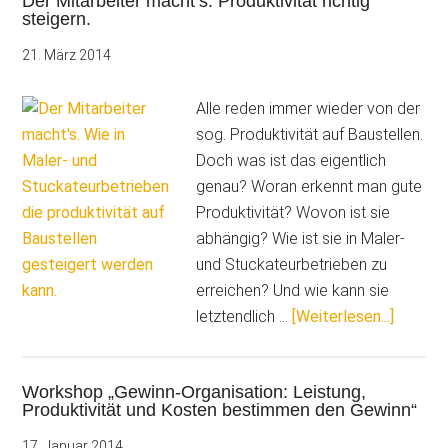
Der Mitarbeiter macht‘s: Produktivität richtig
Gewinn
steigern.
–
das
21. März 2014
geht
auch
Alle reden immer wieder von der
anders
sog. Produktivität auf Baustellen.
Doch was ist das eigentlich
genau? Woran erkennt man gute
Produktivität? Wovon ist sie
abhängig? Wie ist sie in Maler-
und Stuckateurbetrieben zu
erreichen? Und wie kann sie
ÜberDe
letztendlich …
[Weiterlesen...]
Mitarbe
macht‘s
Workshop „Gewinn-Organisation: Leistung,
Produkt
Produktivität und Kosten bestimmen den Gewinn“
richtig
steigern
17. Januar 2014