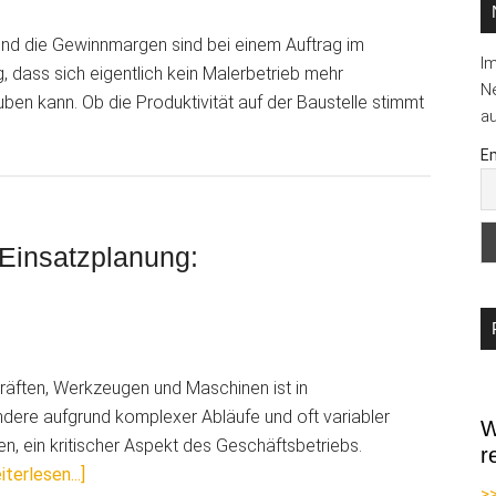
und die Gewinnmargen sind bei einem Auftrag im
I
 dass sich eigentlich kein Malerbetrieb mehr
Ne
uben kann. Ob die Produktivität auf der Baustelle stimmt
au
erDie
Em
itale
stelle:
oduktivität
n Einsatzplanung:
ssbar
räften, Werkzeugen und Maschinen ist in
ndere aufgrund komplexer Abläufe und oft variabler
W
, ein kritischer Aspekt des Geschäftsbetriebs.
r
ÜberVon
iterlesen...]
>