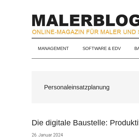
Zum
Skip
Zur
Zur
Inhalt
to
Seitenspalte
Fußzeile
springen
secondary
springen
springen
menu
MALERBLOG.
Online-
MANAGEMENT
SOFTWARE & EDV
B
Magazin
für
Maler
und
Stuckateure
Personaleinsatzplanung
Die digitale Baustelle: Produkti
26. Januar 2024