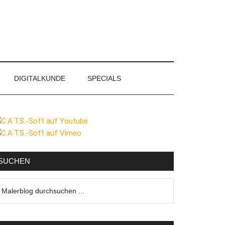
DIGITALKUNDE
SPECIALS
eitenspalte
SUCHEN
lerblog
urchsuchen