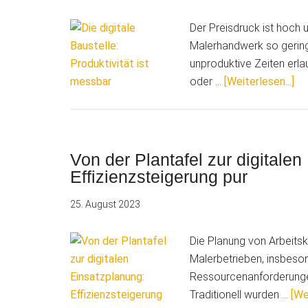
Der Preisdruck ist hoch 
Malerhandwerk so gering,
unproduktive Zeiten erla
Üb
oder …
[Weiterlesen...]
dig
Bau
Pr
ist
Von der Plantafel zur digitale
me
Effizienzsteigerung pur
25. August 2023
Die Planung von Arbeitsk
Malerbetrieben, insbeso
Ressourcenanforderungen
Traditionell wurden …
[We