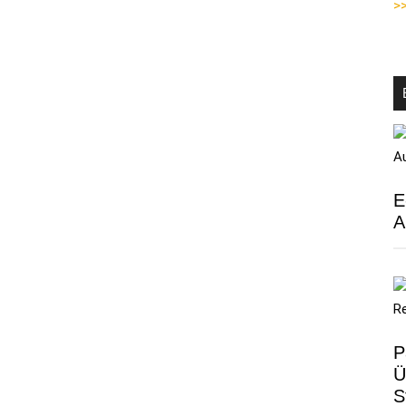
>>
mal
„allein“
E
A
P
Ü
S