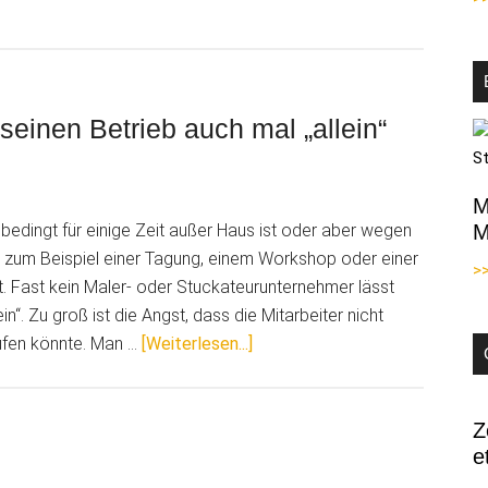
der
Plantafel
zur
digitalen
Einsatzplanung:
einen Betrieb auch mal „allein“
Effizienzsteigerung
pur
M
sbedingt für einige Zeit außer Haus ist oder aber wegen
M
 zum Beispiel einer Tagung, einem Workshop oder einer
>
. Fast kein Maler- oder Stuckateurunternehmer lässt
in“. Zu groß ist die Angst, dass die Mitarbeiter nicht
ÜberMalermeister
aufen könnte. Man …
[Weiterlesen...]
Fienemann
lässt
seinen
Z
e
Betrieb
auch