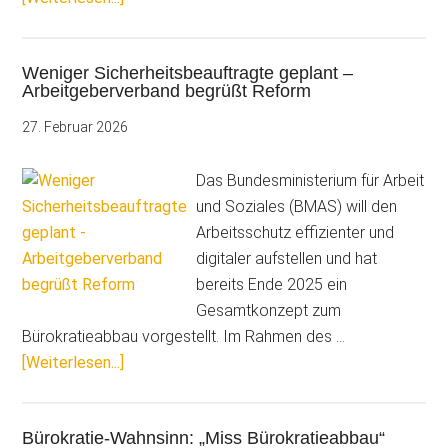
das
Maßnahmenpaket
Weniger Sicherheitsbeauftragte geplant –
der
Arbeitgeberverband begrüßt Reform
Koalition
für
27. Februar 2026
Malerbetriebe
beinhaltet
Das Bundesministerium für Arbeit
und Soziales (BMAS) will den
Arbeitsschutz effizienter und
digitaler aufstellen und hat
bereits Ende 2025 ein
Gesamtkonzept zum
Bürokratieabbau vorgestellt. Im Rahmen des …
ÜberWeniger
[Weiterlesen...]
Sicherheitsbeauftragte
geplant
Bürokratie-Wahnsinn: „Miss Bürokratieabbau“
–