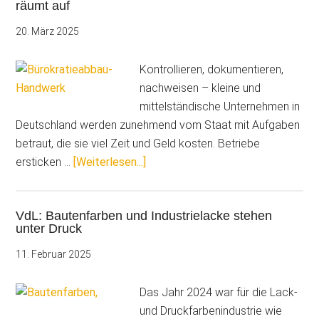
räumt auf
Arbeitgeberverband
begrüßt
20. März 2025
Reform
Kontrollieren, dokumentieren,
nachweisen – kleine und
mittelständische Unternehmen in
Deutschland werden zunehmend vom Staat mit Aufgaben
betraut, die sie viel Zeit und Geld kosten. Betriebe
ÜberBürokratie-
ersticken …
[Weiterlesen...]
Wahnsinn:
„Miss
VdL: Bautenfarben und Industrielacke stehen
Bürokratieabbau“
unter Druck
räumt
auf
11. Februar 2025
Das Jahr 2024 war für die Lack-
und Druckfarbenindustrie wie