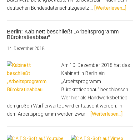
ÜberAk
deutschen Bundesdatenschutzgesetz …
[Weiterlesen...]
Bürokr
und
Berlin: Kabinett beschließt „Arbeitsprogramm
Koste
Bürokratieabbau“
für
Handw
14. Dezember 2018
beim
Daten
Am 10. Dezember 2018 hat das
Kabinett in Berlin ein
„Arbeitsprogramm
Bürokratieabbau“ beschlossen.
Wer hier als Handwerksbetrieb
den großen Wurf erwartet, wird enttäuscht werden. In
ÜberBerl
dem Arbeitsprogramm werden zwar …
[Weiterlesen...]
Kabinet
beschli
Seitenspalte
„Arbeit