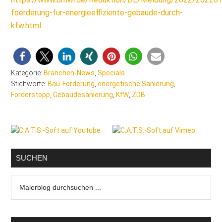
foerderung-fur-energieeffiziente-gebaude-durch-
kfw.html
Kategorie:
Branchen-News
,
Specials
Stichworte:
Bau-Förderung
,
energetische Sanierung
,
Förderstopp
,
Gebäudesanierung
,
KfW
,
ZDB
Seitenspalte
SUCHEN
Malerblog
durchsuchen
...