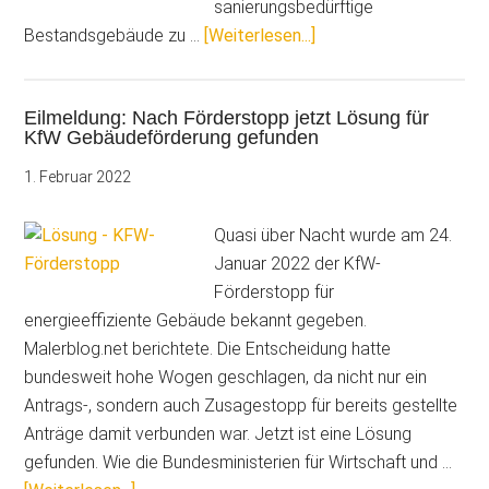
sanierungsbedürftige
ÜberSanierungsbedürf
Bestandsgebäude zu …
[Weiterlesen...]
Häuser
im
Eilmeldung: Nach Förderstopp jetzt Lösung für
Fokus:
KfW Gebäudeförderung gefunden
Neue
KFW-
1. Februar 2022
Förderung
„Jung
Quasi über Nacht wurde am 24.
kauft
Januar 2022 der KfW-
Alt“
Förderstopp für
energieeffiziente Gebäude bekannt gegeben.
Malerblog.net berichtete. Die Entscheidung hatte
bundesweit hohe Wogen geschlagen, da nicht nur ein
Antrags-, sondern auch Zusagestopp für bereits gestellte
Anträge damit verbunden war. Jetzt ist eine Lösung
gefunden. Wie die Bundesministerien für Wirtschaft und …