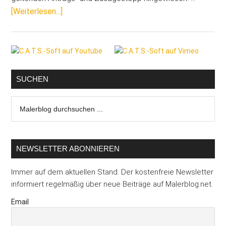
ÜberSchock
[Weiterlesen...]
für
Bauherren:
Seitenspalte
Sofortiger
Förderstopp
für
SUCHEN
energieeffizientes
Malerblog
Bauen
durchsuchen
...
NEWSLETTER ABONNIEREN
Immer auf dem aktuellen Stand. Der kostenfreie Newsletter
informiert regelmäßig über neue Beiträge auf Malerblog.net.
Email