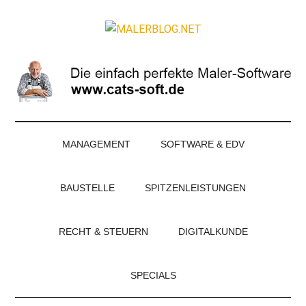
Zum
Skip
Zur
Zur
Inhalt
to
Seitenspalte
Fußzeile
MALERBLOG.NE
springen
secondary
springen
springen
Online-
menu
Magazin
für
Maler
und
Stuckateure
MANAGEMENT
SOFTWARE & EDV
BAUSTELLE
SPITZENLEISTUNGEN
RECHT & STEUERN
DIGITALKUNDE
SPECIALS