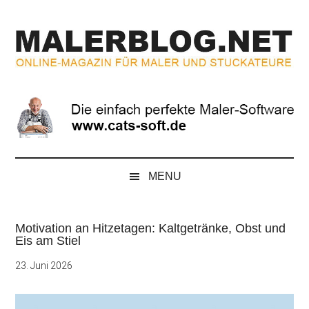
Zum
Skip
Zur
Zur
Inhalt
to
Seitenspalte
Fußzeile
springen
secondary
springen
springen
menu
MALERBLOG.NE
Online-
Magazin
für
Maler
und
Stuckateure
MENU
Motivation an Hitzetagen: Kaltgetränke, Obst und
Eis am Stiel
23. Juni 2026