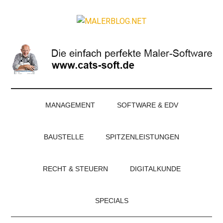
Zum
Skip
Zur
Zur
Inhalt
to
Seitenspalte
Fußzeile
MALERBLOG.NE
springen
secondary
springen
springen
Online-
menu
Magazin
für
Maler
und
Stuckateure
MANAGEMENT
SOFTWARE & EDV
BAUSTELLE
SPITZENLEISTUNGEN
RECHT & STEUERN
DIGITALKUNDE
SPECIALS