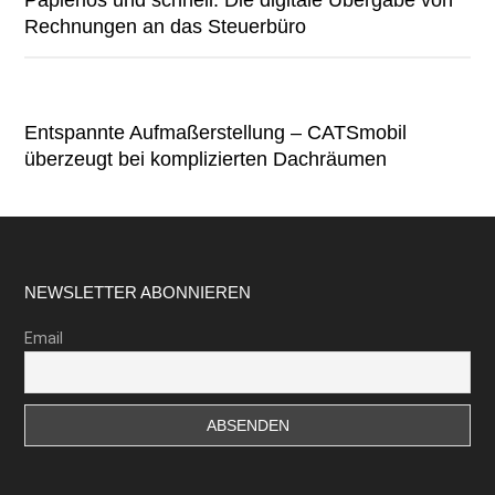
Papierlos und schnell: Die digitale Übergabe von
Rechnungen an das Steuerbüro
Entspannte Aufmaßerstellung – CATSmobil
überzeugt bei komplizierten Dachräumen
Footer
NEWSLETTER ABONNIEREN
Email