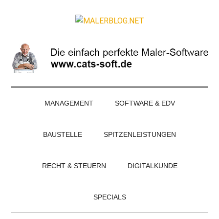
Zum
Skip
Zur
Zur
Inhalt
to
Seitenspalte
Fußzeile
MALERBLOG.NE
springen
secondary
springen
springen
Online-
menu
Magazin
für
Maler
und
Stuckateure
MANAGEMENT
SOFTWARE & EDV
BAUSTELLE
SPITZENLEISTUNGEN
RECHT & STEUERN
DIGITALKUNDE
SPECIALS