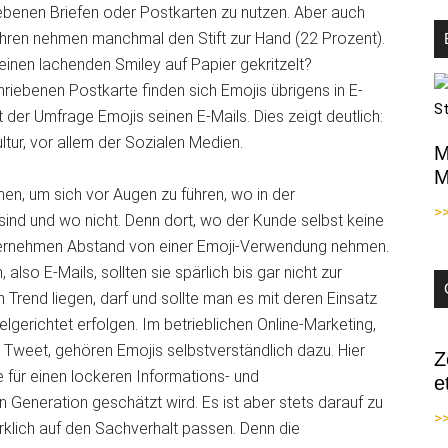
ebenen Briefen oder Postkarten zu nutzen. Aber auch
ahren nehmen manchmal den Stift zur Hand (22 Prozent).
einen lachenden Smiley auf Papier gekritzelt?
riebenen Postkarte finden sich Emojis übrigens in E-
 der Umfrage Emojis seinen E-Mails. Dies zeigt deutlich:
ltur, vor allem der Sozialen Medien.
M
M
men, um sich vor Augen zu führen, wo in der
>
nd und wo nicht. Denn dort, wo der Kunde selbst keine
nternehmen Abstand von einer Emoji-Verwendung nehmen.
lso E-Mails, sollten sie spärlich bis gar nicht zur
rend liegen, darf und sollte man es mit deren Einsatz
elgerichtet erfolgen. Im betrieblichen Online-Marketing,
weet, gehören Emojis selbstverständlich dazu. Hier
Z
 für einen lockeren Informations- und
e
n Generation geschätzt wird. Es ist aber stets darauf zu
>>
rklich auf den Sachverhalt passen. Denn die