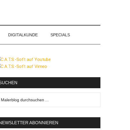
DIGITALKUNDE
SPECIALS
eitenspalte
SUCHEN
lerblog
urchsuchen
NEWSLETTER ABONNIEREN