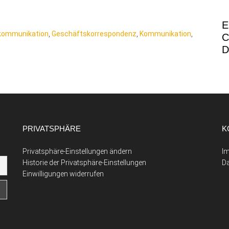
E
kommunikation
,
Geschäftskorrespondenz
,
Kommunikation
,
C
D
PRIVATSPHÄRE
K
Privatsphäre-Einstellungen ändern
I
Historie der Privatsphäre-Einstellungen
D
Einwilligungen widerrufen