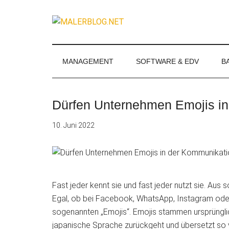
Zum
Skip
Zur
Zur
Inhalt
to
Seitenspalte
Fußzeile
MALERBLOG.
springen
secondary
springen
springen
Online-
menu
Magazin
für
MANAGEMENT
SOFTWARE & EDV
B
Maler
und
Stuckateure
Dürfen Unternehmen Emojis in
10. Juni 2022
Fast jeder kennt sie und fast jeder nutzt sie. Au
Egal, ob bei Facebook, WhatsApp, Instagram oder T
sogenannten „Emojis“. Emojis stammen ursprünglic
japanische Sprache zurückgeht und übersetzt so v