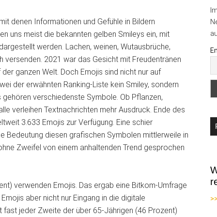
I
mit denen Informationen und Gefühle in Bildern
Ne
au
en uns meist die bekannten gelben Smileys ein, mit
argestellt werden. Lachen, weinen, Wutausbrüche,
Em
ich versenden. 2021 war das Gesicht mit Freudentränen
 der ganzen Welt. Doch Emojis sind nicht nur auf
wei der erwähnten Ranking-Liste kein Smiley, sondern
is gehören verschiedenste Symbole. Ob Pflanzen,
lle verleihen Textnachrichten mehr Ausdruck. Ende des
weit 3.633 Emojis zur Verfügung. Eine schier
che Bedeutung diesen grafischen Symbolen mittlerweile in
 ohne Zweifel von einem anhaltenden Trend gesprochen
W
r
ent) verwenden Emojis. Das ergab eine Bitkom-Umfrage
mojis aber nicht nur Eingang in die digitale
>
fast jeder Zweite der über 65-Jährigen (46 Prozent)