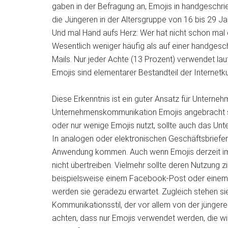
gaben in der Befragung an, Emojis in handgeschri
die Jüngeren in der Altersgruppe von 16 bis 29 J
Und mal Hand aufs Herz: Wer hat nicht schon mal 
Wesentlich weniger häufig als auf einer handgesch
Mails. Nur jeder Achte (13 Prozent) verwendet laut
Emojis sind elementarer Bestandteil der Internetku
Diese Erkenntnis ist ein guter Ansatz für Unterneh
Unternehmenskommunikation Emojis angebracht si
oder nur wenige Emojis nutzt, sollte auch das U
In analogen oder elektronischen Geschäftsbriefen, a
Anwendung kommen. Auch wenn Emojis derzeit im T
nicht übertreiben. Vielmehr sollte deren Nutzung zi
beispielsweise einem Facebook-Post oder einem T
werden sie geradezu erwartet. Zugleich stehen sie
Kommunikationsstil, der vor allem von der jüngere
achten, dass nur Emojis verwendet werden, die wi