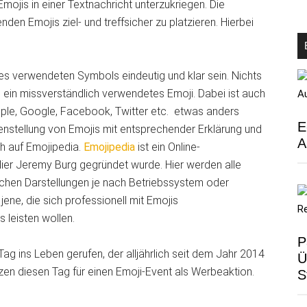
mojis in einer Textnachricht unterzukriegen. Die
den Emojis ziel- und treffsicher zu platzieren. Hierbei
es verwendeten Symbols eindeutig und klar sein. Nichts
s ein missverständlich verwendetes Emoji. Dabei ist auch
pple, Google, Facebook, Twitter etc. etwas anders
E
stellung von Emojis mit entsprechender Erklärung und
A
ch auf Emojipedia.
Emojipedia
ist ein Online-
ier Jeremy Burg gegründet wurde. Hier werden alle
ichen Darstellungen je nach Betriebssystem oder
 jene, die sich professionell mit Emojis
 leisten wollen.
P
g ins Leben gerufen, der alljährlich seit dem Jahr 2014
Ü
zen diesen Tag für einen Emoji-Event als Werbeaktion.
S