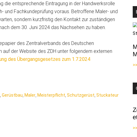
 die entsprechende Eintragung in der Handwerksrolle
Sach- und Fachkundeprüfung voraus. Betroffene Maler- und
warten, sondern kurzfristig den Kontakt zur zuständigen
nach dem 30. Juni 2024 das Nachsehen zu haben.
epapier des Zentralverbands des Deutschen
M
 auf der Website des ZDH unter folgendem externen
M
ung des Übergangsgesetzes zum 1.7.2024
>
,
Gerüstbau
,
Maler
,
Meisterpflicht
,
Schutzgerüst
,
Stuckateur
Z
e
>>