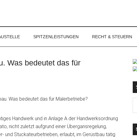
NET
AUSTELLE
SPITZENLEISTUNGEN
RECHT & STEUERN
u. Was bedeutet das für
S
Ma
d
...
chtiges Handwerk und in Anlage A der Handwerksordnung
to, nicht zuletzt aufgrund einer Übergansregelung,
- und Stuckateurbetrieben, erlaubt, im Gerüstbau tätig