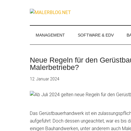
Zum
Skip
Zur
Zur
Inhalt
to
Seitenspalte
Fußzeile
MALERBLOG.
springen
secondary
springen
springen
Online-
menu
Magazin
für
MANAGEMENT
SOFTWARE & EDV
B
Maler
und
Stuckateure
Neue Regeln für den Gerüstba
Malerbetriebe?
12. Januar 2024
Das Gerüstbauerhandwerk ist ein zulassungspfli
aufgeführt. Doch dessen ungeachtet, war es bis da
einigen Bauhandwerken, unter
anderem auch Maler