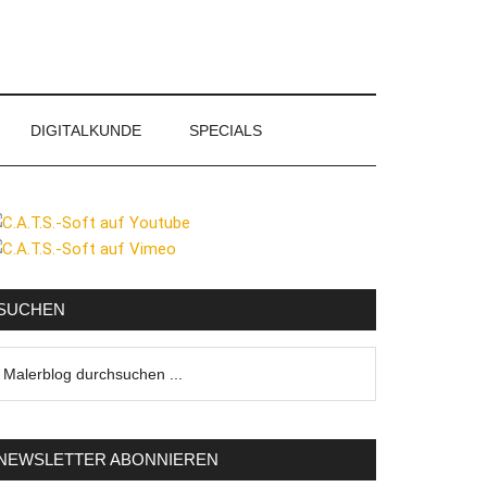
DIGITALKUNDE
SPECIALS
eitenspalte
SUCHEN
lerblog
urchsuchen
NEWSLETTER ABONNIEREN