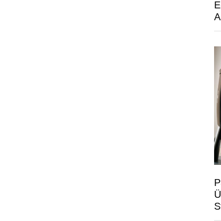
E
A
P
Ü
S