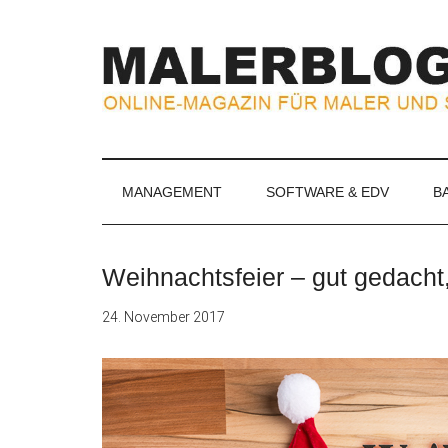
Zum
Skip
Zur
Zur
Inhalt
to
Seitenspalte
Fußzeile
springen
secondary
springen
springen
menu
MALERBLOG.
Online-
Magazin
für
MANAGEMENT
SOFTWARE & EDV
B
Maler
und
Stuckateure
Weihnachtsfeier – gut gedacht
24. November 2017