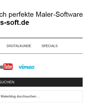
DIGITALKUNDE
SPECIALS
eitenspalte
SUCHEN
lerblog
urchsuchen