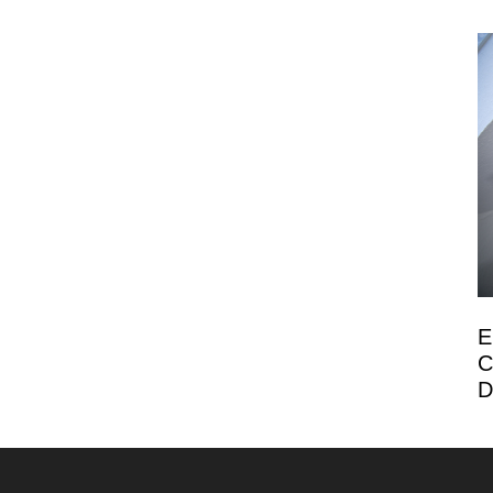
E
C
D