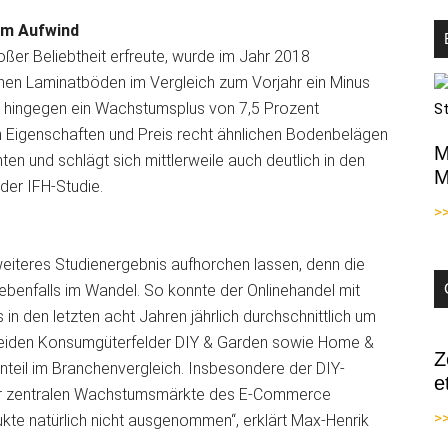
im Aufwind
ßer Beliebtheit erfreute, wurde im Jahr 2018
hnen Laminatböden im Vergleich zum Vorjahr ein Minus
n hingegen ein Wachstumsplus von 7,5 Prozent
n Eigenschaften und Preis recht ähnlichen Bodenbelägen
M
ten und schlägt sich mittlerweile auch deutlich in den
M
 der IFH-Studie.
>
weiteres Studienergebnis aufhorchen lassen, denn die
ebenfalls im Wandel. So konnte der Onlinehandel mit
n den letzten acht Jahren jährlich durchschnittlich um
 beiden Konsumgüterfelder DIY & Garden sowie Home &
Z
anteil im Branchenvergleich. Insbesondere der DIY-
e
r der zentralen Wachstumsmärkte des E-Commerce
>>
dukte natürlich nicht ausgenommen“, erklärt Max-Henrik