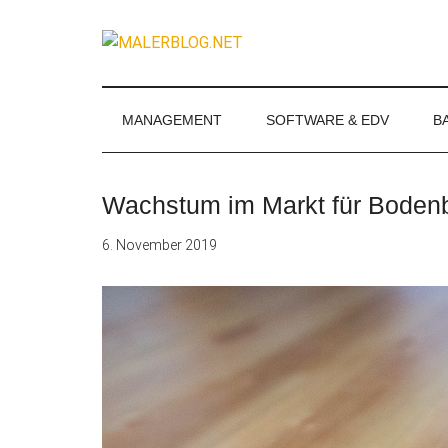
Zum
Skip
Zur
Zur
Inhalt
to
Seitenspalte
Fußzeile
MALERBLOG.
springen
secondary
springen
springen
Online-
menu
Magazin
für
MANAGEMENT
SOFTWARE & EDV
B
Maler
und
Stuckateure
Wachstum im Markt für Boden
6. November 2019