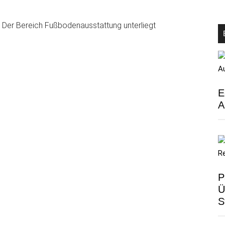
. Der Bereich Fußbodenausstattung unterliegt
E
A
P
Ü
S