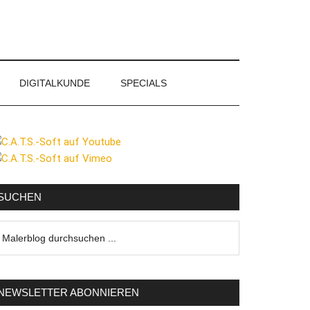
DIGITALKUNDE
SPECIALS
eitenspalte
SUCHEN
lerblog
urchsuchen
NEWSLETTER ABONNIEREN