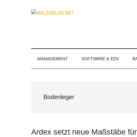
Zum
Skip
Zur
Zur
Inhalt
to
Seitenspalte
Fußzeile
MALERBLOG.
springen
secondary
springen
springen
Online-
menu
Magazin
für
Maler
und
MANAGEMENT
SOFTWARE & EDV
B
Stuckateure
Bodenleger
Ardex setzt neue Maßstäbe fü