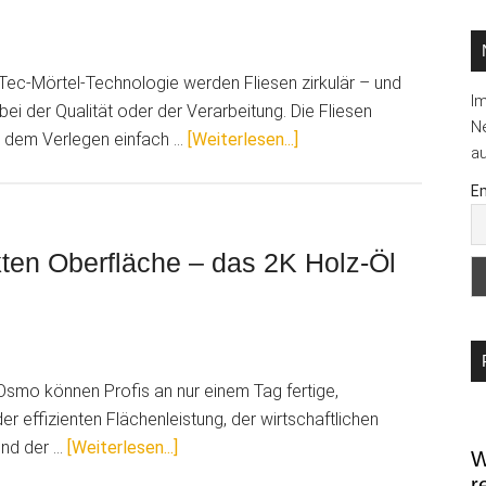
...
uTec-Mörtel-Technologie werden Fliesen zirkulär – und
I
 der Qualität oder der Verarbeitung. Die Fliesen
Ne
ÜberArdex
 dem Verlegen einfach …
[Weiterlesen...]
au
setzt
Em
neue
Maßstäbe
für
kten Oberfläche – das 2K Holz-Öl
nachhaltiges
Bauen
Osmo können Profis an nur einem Tag fertige,
r effizienten Flächenleistung, der wirtschaftlichen
ÜberIn
und der …
[Weiterlesen...]
W
wenigen
r