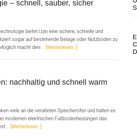
Ü
e – schnell, sauber, sicher
S
wohngesunden
Purline
Biobodens
echnologie bietet Uzin eine sichere, schnelle und
E
iziert sogar auf bestehende Beläge oder Nutzböden zu
C
ÜberUzin
. Möglich macht dies …
[Weiterlesen...]
D
switchTec-
Klebetechnologie
–
schnell,
n: nachhaltig und schnell warm
sauber,
sicher
ken viele an die veralteten Speicheröfen und halten es
t bei modernen elektrischen Fußbodenheizungen das
ÜberElektrische
ist …
[Weiterlesen...]
Fußbodenheizungen: