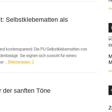
Schritten
>
zur
perfekten
: Selbstklebematten als
Oberfläche
–
das
2K
r und kostensparend: Die PU-Selbstklebematten von
Holz-
odenbeläge. Sie eignen sich sowohl für wineo
Öl
M
ÜberBodenverlegung
M
ner …
[Weiterlesen...]
von
leicht
Osmo
>
gemacht:
Selbstklebematten
als
ur der sanften Töne
Alternative
zu
Flüssigkleber
Z