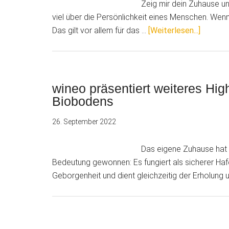
Zeig mir dein Zuhause und
viel über die Persönlichkeit eines Menschen. Wenn 
ÜberTr
Das gilt vor allem für das …
[Weiterlesen...]
„Feel
it“:
Ein
Interieu
wineo präsentiert weiteres Hi
der
Biobodens
sanften
26. September 2022
Töne
Das eigene Zuhause hat b
Bedeutung gewonnen: Es fungiert als sicherer Haf
Geborgenheit und dient gleichzeitig der Erholung 