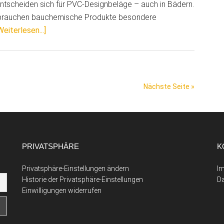
tscheiden sich für PVC-Designbeläge – auch in Bädern.
n brauchen bauchemische Produkte besondere
ÜberOptimal
Weiterlesen...]
für
Wände
und
Bäder:
Nächste Seite »
Neuer
SMP-
Wandkleber
von
PRIVATSPHÄRE
Ardex
K
Privatsphäre-Einstellungen ändern
I
Historie der Privatsphäre-Einstellungen
D
Einwilligungen widerrufen