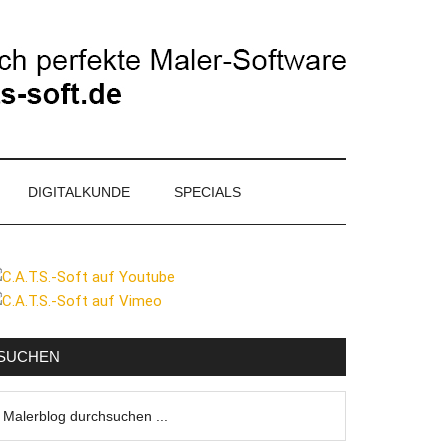
DIGITALKUNDE
SPECIALS
eitenspalte
SUCHEN
lerblog
urchsuchen