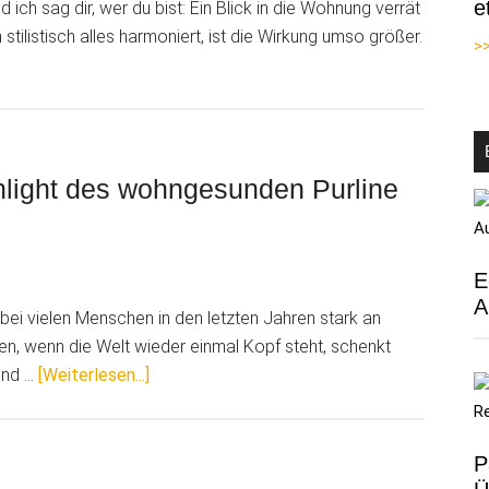
e
 ich sag dir, wer du bist: Ein Blick in die Wohnung verrät
stilistisch alles harmoniert, ist die Wirkung umso größer.
>>
endwelt
r
ghlight des wohngesunden Purline
E
A
ei vielen Menschen in den letzten Jahren stark an
en, wenn die Welt wieder einmal Kopf steht, schenkt
Überwineo
und …
[Weiterlesen...]
präsentiert
weiteres
Highlight
P
des