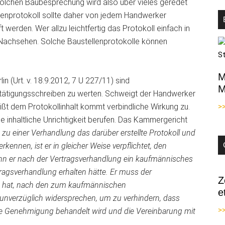
solchen Baubesprechung wird also über vieles geredet
ellenprotokoll sollte daher von jedem Handwerker
t werden. Wer allzu leichtfertig das Protokoll einfach in
 Nachsehen. Solche Baustellenprotokolle können
M
 (Urt. v. 18.9.2012, 7 U 227/11) sind
M
tätigungsschreiben zu werten. Schweigt der Handwerker
heißt dem Protokollinhalt kommt verbindliche Wirkung zu.
>
e inhaltliche Unrichtigkeit berufen. Das Kammergericht
 zu einer Verhandlung das darüber erstellte Protokoll und
ennen, ist er in gleicher Weise verpflichtet, den
nn er nach der Vertragsverhandlung ein kaufmännisches
ragsverhandlung erhalten hätte. Er muss der
Z
fen hat, nach den zum kaufmännischen
e
unverzüglich widersprechen, um zu verhindern, dass
>>
te Genehmigung behandelt wird und die Vereinbarung mit