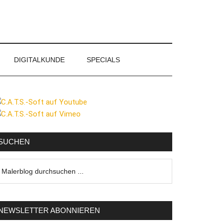
DIGITALKUNDE
SPECIALS
eitenspalte
SUCHEN
lerblog
urchsuchen
NEWSLETTER ABONNIEREN