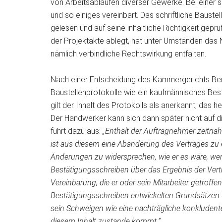
von Arbeitsabläufen diverser Gewerke. Bei einer 
und so einiges vereinbart. Das schriftliche Baust
gelesen und auf seine inhaltliche Richtigkeit geprüf
der Projektakte ablegt, hat unter Umständen das
nämlich verbindliche Rechtswirkung
entfalten.
Nach einer Entscheidung des Kammergerichts Berlin
Baustellenprotokolle wie ein kaufmännisches Bes
gilt der Inhalt des Protokolls als anerkannt, das 
Der Handwerker kann sich dann später nicht auf di
führt dazu aus:
„Enthält der Auftragnehmer zeitnah
ist aus diesem eine Abänderung des Vertrages zu erk
Änderungen zu widersprechen, wie er es wäre, we
Bestätigungsschreiben über das Ergebnis der Vert
Vereinbarung, die er oder sein Mitarbeiter getrof
Bestätigungsschreiben entwickelten Grundsätzen 
sein Schweigen wie eine nachträgliche konkluden
diesem Inhalt zustande kommt.“