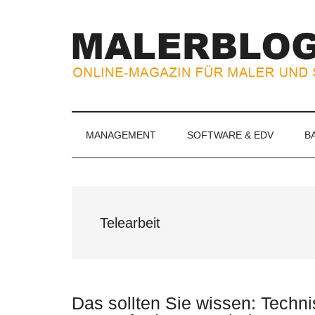
Zum
Skip
Zur
Zur
Inhalt
to
Seitenspalte
Fußzeile
springen
secondary
springen
springen
menu
MALERBLOG.
Online-
Magazin
für
MANAGEMENT
SOFTWARE & EDV
B
Maler
und
Stuckateure
Telearbeit
Das sollten Sie wissen: Techn