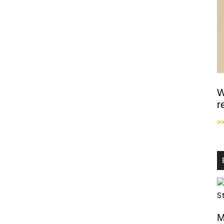
Homeoffice
W
r
>
M