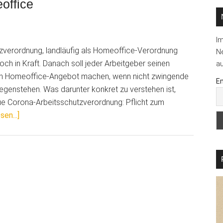
office
I
zverordnung, landläufig als Homeoffice-Verordnung
Ne
woch in Kraft. Danach soll jeder Arbeitgeber seinen
au
ein Homeoffice-Angebot machen, wenn nicht zwingende
Em
egenstehen. Was darunter konkret zu verstehen ist,
ue Corona-Arbeitsschutzverordnung: Pflicht zum
ÜberDas
sen...]
sollten
Sie
wissen:
Technische
Anforderungen
und
Herausforderungen
beim