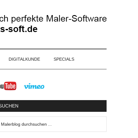
DIGITALKUNDE
SPECIALS
eitenspalte
SUCHEN
lerblog
urchsuchen