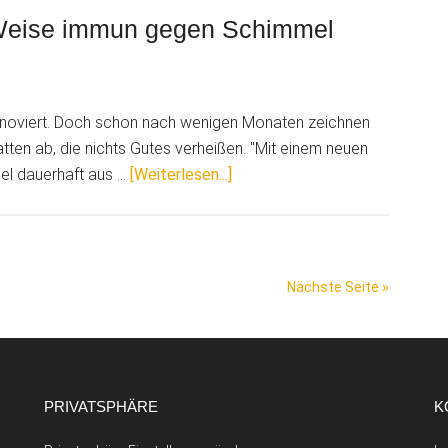
an
e Weise immun gegen Schimmel
die
Wand
zaubern
renoviert. Doch schon nach wenigen Monaten zeichnen
tten ab, die nichts Gutes verheißen. "Mit einem neuen
ÜberNaturkalkputz:
mmel dauerhaft aus …
[Weiterlesen...]
Auf
natürliche
Weise
immun
Nächste Seite »
gegen
Schimmel
PRIVATSPHÄRE
K