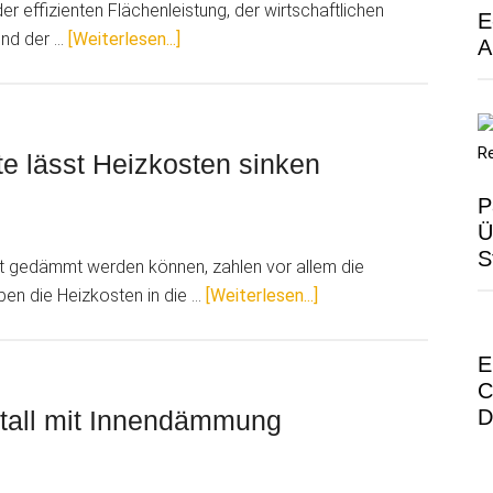
r effizienten Flächenleistung, der wirtschaftlichen
E
ÜberIn
und der …
[Weiterlesen...]
A
wenigen
Schritten
zur
perfekten
e lässt Heizkosten sinken
Oberfläche
P
–
Ü
das
S
t gedämmt werden können, zahlen vor allem die
2K
ÜberSchlanke
en die Heizkosten in die …
Holz-
[Weiterlesen...]
Holzfaser-
Öl
Dämmplatte
von
E
lässt
Osmo
C
Heizkosten
all mit Innendämmung
D
sinken