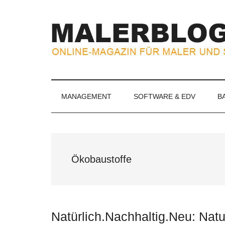
Zum
Skip
Zur
Zur
Inhalt
to
Seitenspalte
Fußzeile
springen
secondary
springen
springen
menu
MALERBLOG.
Online-
Magazin
für
MANAGEMENT
SOFTWARE & EDV
B
Maler
und
Stuckateure
Ökobaustoffe
Natürlich.Nachhaltig.Neu: Natu