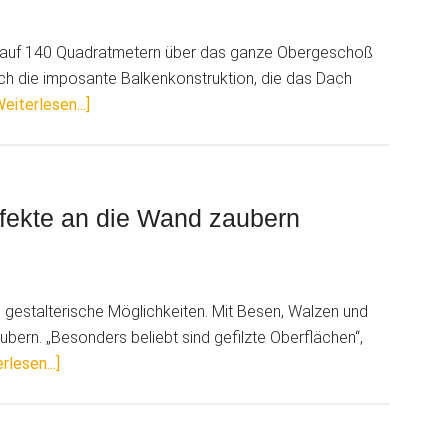
h auf 140 Quadratmetern über das ganze Obergeschoß
uch die imposante Balkenkonstruktion, die das Dach
ÜberWohnen
Weiterlesen...]
auf
dem
Heuboden:
Stall
ffekte an die Wand zaubern
mit
Innendämmung
energetisch
e gestalterische Möglichkeiten. Mit Besen, Walzen und
saniert
ubern. „Besonders beliebt sind gefilzte Oberflächen“,
ÜberMit
rlesen...]
Lehmfeinputz
kunstvolle
Effekte