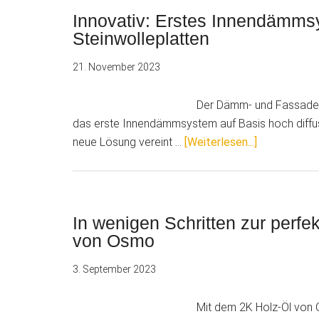
Innovativ: Erstes Innendämms
Steinwolleplatten
21. November 2023
Der Dämm- und Fassaden
das erste Innendämmsystem auf Basis hoch diffus
ÜberInnovati
neue Lösung vereint …
[Weiterlesen...]
Erstes
Innendämm
mit
geklebten
In wenigen Schritten zur perfe
Steinwollep
von Osmo
3. September 2023
Mit dem 2K Holz-Öl von 