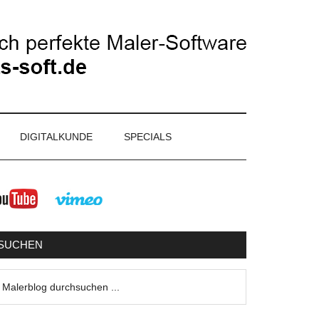
DIGITALKUNDE
SPECIALS
eitenspalte
SUCHEN
lerblog
urchsuchen