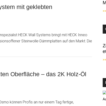
M
Lösemittel,
ystem mit geklebten
keine
>
Biozide,
perfekter
Schutz
spezialist HECK Wall Systems bringt mit HECK Inneo
ionsoffener Steinwolle-Dämmplatten auf den Markt. Die
Z
v:
e
system
>>
kten Oberfläche – das 2K Holz-Öl
latten
Osmo können Profis an nur einem Tag fertige,