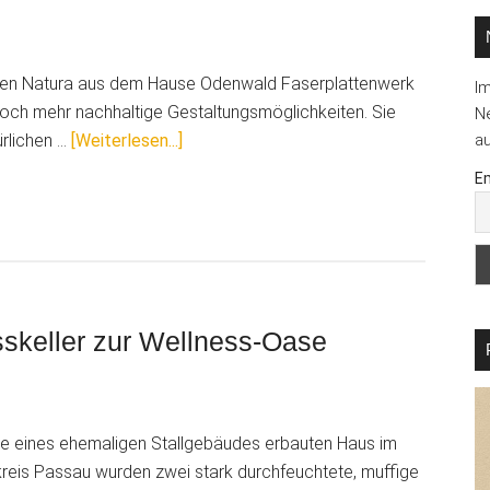
tten Natura aus dem Hause Odenwald Faserplattenwerk
I
och mehr nachhaltige Gestaltungsmöglichkeiten. Sie
Ne
ÜberNatürlich.Nachhaltig.Neu:
ürlichen …
[Weiterlesen...]
au
Natura
Em
Hanfstrohplatten
sskeller zur Wellness-Oase
le eines ehemaligen Stallgebäudes erbauten Haus im
reis Passau wurden zwei stark durchfeuchtete, muffige