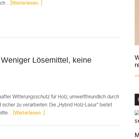
ÜberVom
ich …
[Weiterlesen...]
feuchten,
muffigen
Schlosskeller
zur
Wellness-
Oase
W
 Weniger Lösemittel, keine
r
>
after Witterungsschutz für Holz, umweltfreundlich durch
 sicher zu verarbeiten: Die „Hybrid Holz-Lasur“ bietet
ÜberUmweltfreundliche
ellte …
[Weiterlesen...]
Holzlasur
–
M
Weniger