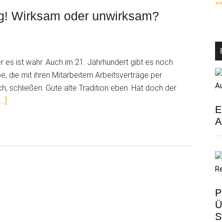
>>
ag! Wirksam oder unwirksam?
ugnis
 es ist wahr. Auch im 21. Jahrhundert gibt es noch
n
 die mit ihren Mitarbeitern Arbeitsverträge per
h, schließen. Gute alte Tradition eben. Hat doch der
ÜberArbeitsverträge
..]
E
per
A
Handschlag!
Wirksam
oder
unwirksam?
P
Ü
S