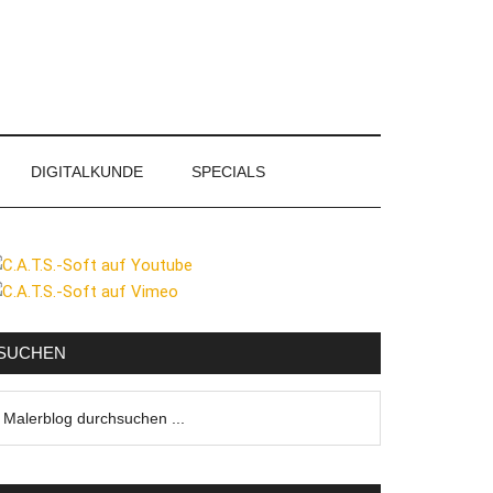
DIGITALKUNDE
SPECIALS
eitenspalte
SUCHEN
lerblog
urchsuchen