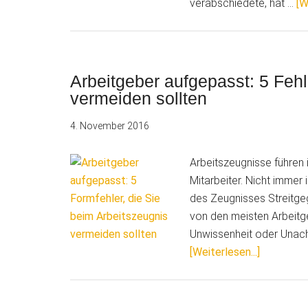
verabschiedete, hat …
[W
Arbeitgeber aufgepasst: 5 Fehl
vermeiden sollten
4. November 2016
Arbeitszeugnisse führen 
Mitarbeiter. Nicht immer 
des Zeugnisses Streitge
von den meisten Arbeitg
Unwissenheit oder Unacht
ÜberArbei
[Weiterlesen...]
aufgepass
5
Fehler,