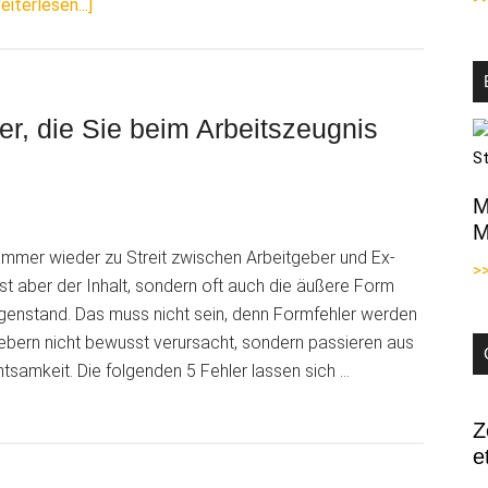
ÜberBürokratieentlastungsgesetz
eiterlesen...]
IV
–
Mehr
Schein
er, die Sie beim Arbeitszeugnis
als
Sein?!
M
M
immer wieder zu Streit zwischen Arbeitgeber und Ex-
>
ist aber der Inhalt, sondern oft auch die äußere Form
genstand. Das muss nicht sein, denn Formfehler werden
ebern nicht bewusst verursacht, sondern passieren aus
samkeit. Die folgenden 5 Fehler lassen sich …
tgeber
t:
Z
e