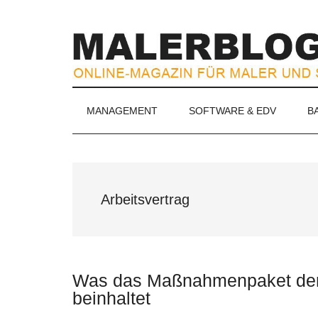
Zum
Skip
Zur
Zur
Inhalt
to
Seitenspalte
Fußzeile
springen
secondary
springen
springen
menu
MALERBLOG.
Online-
MANAGEMENT
SOFTWARE & EDV
B
Magazin
für
Maler
und
Stuckateure
Arbeitsvertrag
Was das Maßnahmenpaket der K
beinhaltet