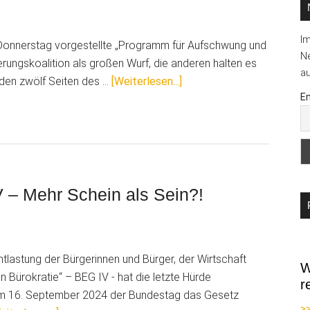
I
 Donnerstag vorgestellte „Programm für Aufschwung und
Ne
rungskoalition als großen Wurf, die anderen halten es
au
ÜberWas
 den zwölf Seiten des …
[Weiterlesen...]
Em
das
Maßnahmenpaket
der
Koalition
für
Malerbetriebe
V – Mehr Schein als Sein?!
beinhaltet
ntlastung der Bürgerinnen und Bürger, der Wirtschaft
W
 Bürokratie“ – BEG IV - hat die letzte Hürde
r
16. September 2024 der Bundestag das Gesetz
>