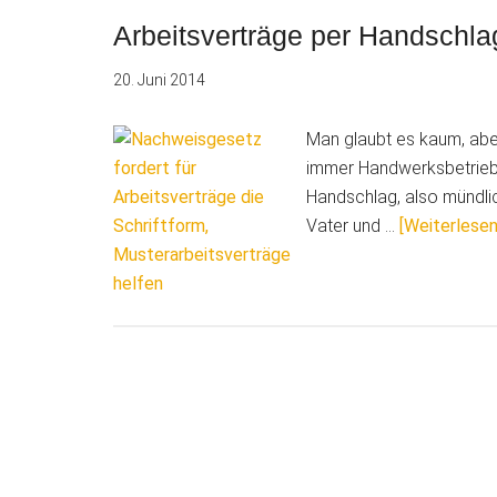
die
Arbeitsverträge per Handschl
Sie
20. Juni 2014
beim
Arbeitsze
Man glaubt es kaum, aber
vermeide
immer Handwerksbetriebe,
sollten
Handschlag, also mündlic
Vater und …
[Weiterlesen.