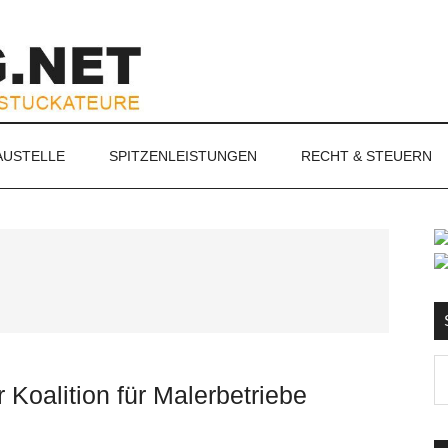
NET
AUSTELLE
SPITZENLEISTUNGEN
RECHT & STEUERN
S
Ma
oalition für Malerbetriebe
d
...