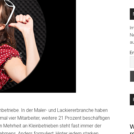
...
I
Ne
au
Em
nbetriebe. In der Maler- und Lackiererbranche haben
mal vier Mitarbeiter, weitere 21 Prozent beschäftigen
n Mehrheit an Kleinbetrieben steht fast immer der
W
r
ehmens. Anders formuliert: Hinter jedem starken