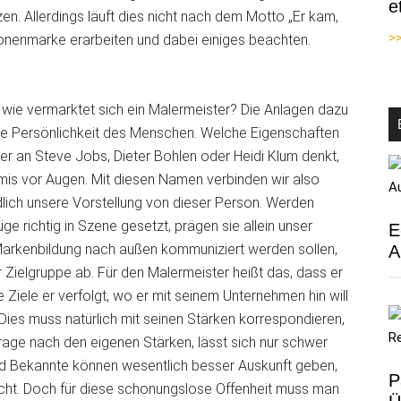
e
en. Allerdings läuft dies nicht nach dem Motto „Er kam,
>>
sonenmarke erarbeiten und dabei einiges beachten.
wie vermarktet sich ein Malermeister? Die Anlagen dazu
 die Persönlichkeit des Menschen. Welche Eigenschaften
 an Steve Jobs, Dieter Bohlen oder Heidi Klum denkt,
omis vor Augen. Mit diesen Namen verbinden wir also
lich unsere Vorstellung von dieser Person. Werden
richtig in Szene gesetzt, prägen sie allein unser
E
 Markenbildung nach außen kommuniziert werden sollen,
A
 Zielgruppe ab. Für den Malermeister heißt das, dass er
 Ziele er verfolgt, wo er mit seinem Unternehmen hin will
Dies muss natürlich mit seinen Stärken korrespondieren,
Frage nach den eigenen Stärken, lässt sich nur schwer
und Bekannte können wesentlich besser Auskunft geben,
P
cht. Doch für diese schonungslose Offenheit muss man