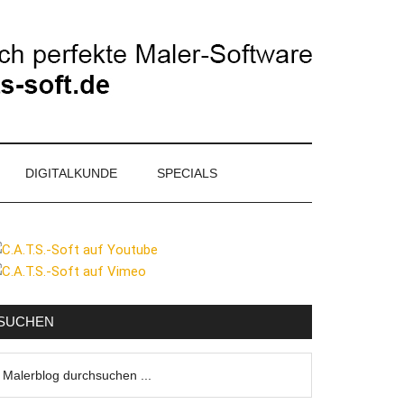
DIGITALKUNDE
SPECIALS
eitenspalte
SUCHEN
lerblog
urchsuchen