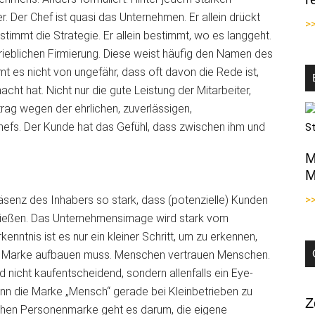
r. Der Chef ist quasi das Unternehmen. Er allein drückt
>
timmt die Strategie. Er allein bestimmt, wo es langgeht.
trieblichen Firmierung. Diese weist häufig den Namen des
 es nicht von ungefähr, dass oft davon die Rede ist,
ht hat. Nicht nur die gute Leistung der Mitarbeiter,
ftrag wegen der ehrlichen, zuverlässigen,
efs. Der Kunde hat das Gefühl, dass zwischen ihm und
M
M
äsenz des Inhabers so stark, dass (potenzielle) Kunden
>
hließen. Das Unternehmensimage wird stark vom
nntnis ist es nur ein kleiner Schritt, um zu erkennen,
 als Marke aufbauen muss. Menschen vertrauen Menschen.
nicht kaufentscheidend, sondern allenfalls ein Eye-
nn die Marke „Mensch“ gerade bei Kleinbetrieben zu
Z
lchen Personenmarke geht es darum, die eigene