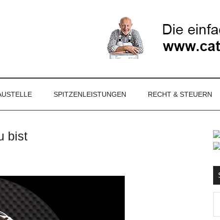
NET
AUSTELLE
SPITZENLEISTUNGEN
RECHT & STEUERN
 bist
S
Ma
d