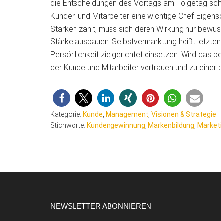
die Entscheidungen des Vortags am Folgetag schon 
Kunden und Mitarbeiter eine wichtige Chef-Eigens
Stärken zählt, muss sich deren Wirkung nur bewus
Stärke ausbauen. Selbstvermarktung heißt letzten
Persönlichkeit zielgerichtet einsetzen. Wird das 
der Kunde und Mitarbeiter vertrauen und zu einer 
Kategorie:
Kunde
,
Management
,
Visionen & Strategie
Stichworte:
Kundengewinnung
,
Markenbildung
,
Market
Footer
NEWSLETTER ABONNIEREN