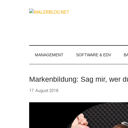
Zum
Skip
Zur
Zur
Inhalt
to
Seitenspalte
Fußzeile
MALERBLOG.
springen
secondary
springen
springen
Online-
menu
Magazin
für
Maler
und
MANAGEMENT
SOFTWARE & EDV
B
Stuckateure
Markenbildung: Sag mir, wer du
17. August 2018