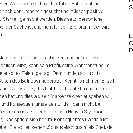
Ü
en Worte vielleicht nicht gefallen. Entspricht die
S
s nach den Ursachen gesucht und müssen positive
 Stärken gemacht werden. Dies setzt persönliche
i der Sache ist und nicht für sein Ziel brennt, der wird
en.
E
C
D
r Malermeister muss aus Überzeugung handeln. Sein
hentisch wirkt, kann sein Profil, seine Wahrnehmung im
ielerisches Talent gefragt. Dem Kunden soll nichts
 Seiten des Betriebsinhabers zur Kenntnis nehmen. Er soll
ändigkeit voraus, das heißt nicht heute hü und morgen
ben hat und dies als sein Markenzeichen ausgeben will,
und konsequent umsetzen. Er darf dann nicht bei
danken ad acta legen und sein Haus in Styropor
dig. Das spricht sich herum. Konsequentes Handeln ist
iter. Sie wollen keinen „Schaukelschorsch“ als Chef, der