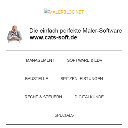
Zum
Skip
Zur
Zur
Inhalt
to
Seitenspalte
Fußzeile
MALERBLOG.NE
springen
secondary
springen
springen
Online-
menu
Magazin
für
Maler
und
Stuckateure
MANAGEMENT
SOFTWARE & EDV
BAUSTELLE
SPITZENLEISTUNGEN
RECHT & STEUERN
DIGITALKUNDE
SPECIALS