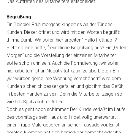
Das Auftreten des Mitarbeiters entscheidet.
Begrüßung
Ein Beispiel: Früh morgens klingelt es an der Tür des
Kunden. Dieser öffnet und wird mit den Worten begrüßt:
„Firma Dumb. Wir sollen hier arbeiten.“ Hallo Fettnapf!?
Sieht so eine nette, freundliche Begrüßung aus? Ein „Guten
Morgen“ und die Vorstellung der einzelnen Mitarbeiter
sollte schon drin sein. Auch die Formulierung „wir sollen
hier arbeiten“ ist an Negativität kaum zu überbieten. Ein
„wir würden gerne ihre Wohnung verschönern“ wird dem
Kunden sicherlich besser gefallen und gibt ihm das Gefühl
in besten Händen zu sein. Denn die Mitarbeiter zeigen so
wirklich Spaß an ihrer Arbeit.
Doch es geht noch schlimmer: Der Kunde verläßt im Laufe
des vormittags sein Haus und findet völlig unerwartet
einen Trupp Malergesellen an seiner Fassade vor. Er ist
perplex. Niemand hat sich bemerkbar gemacht oder ihn