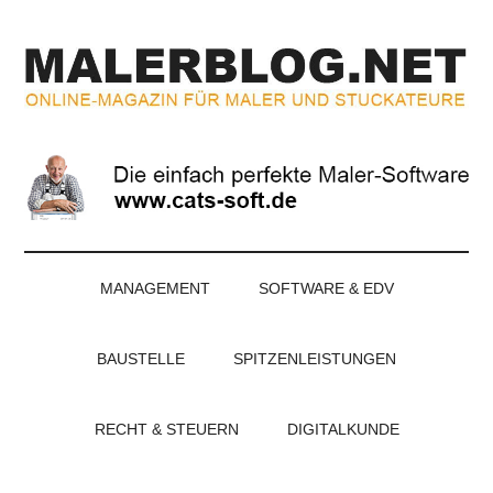
Zum
Skip
Zur
Zur
Inhalt
to
Seitenspalte
Fußzeile
springen
secondary
springen
springen
menu
MALERBLOG.NE
Online-
Magazin
für
Maler
und
Stuckateure
MANAGEMENT
SOFTWARE & EDV
BAUSTELLE
SPITZENLEISTUNGEN
RECHT & STEUERN
DIGITALKUNDE