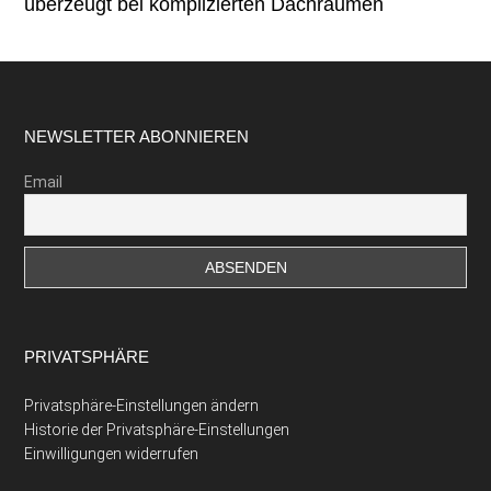
überzeugt bei komplizierten Dachräumen
Footer
NEWSLETTER ABONNIEREN
Email
PRIVATSPHÄRE
Privatsphäre-Einstellungen ändern
Historie der Privatsphäre-Einstellungen
Einwilligungen widerrufen