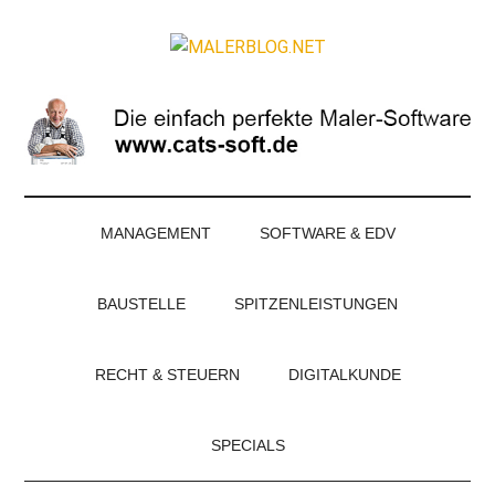
Zum
Skip
Zur
Zur
Inhalt
to
Seitenspalte
Fußzeile
MALERBLOG.NE
springen
secondary
springen
springen
Online-
menu
Magazin
für
Maler
und
Stuckateure
MANAGEMENT
SOFTWARE & EDV
BAUSTELLE
SPITZENLEISTUNGEN
RECHT & STEUERN
DIGITALKUNDE
SPECIALS