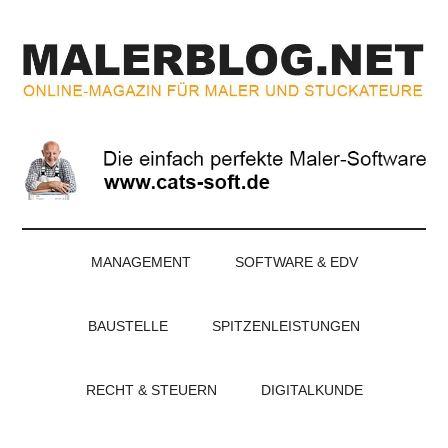
Zum
Skip
Zur
Zur
Inhalt
to
Seitenspalte
Fußzeile
springen
secondary
springen
springen
menu
MALERBLOG.NE
Online-
Magazin
für
Maler
und
Stuckateure
MANAGEMENT
SOFTWARE & EDV
BAUSTELLE
SPITZENLEISTUNGEN
RECHT & STEUERN
DIGITALKUNDE