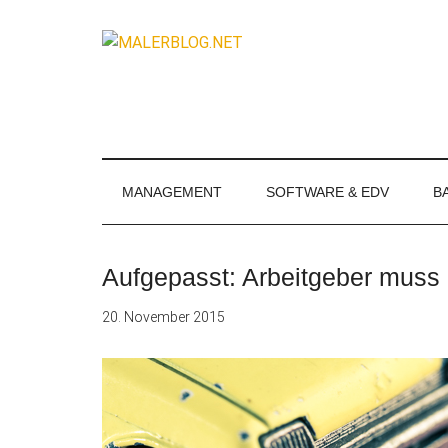
Zum
Skip
Zur
Zur
Inhalt
to
Seitenspalte
Fußzeile
MALERBLOG.
springen
secondary
springen
springen
Online-
menu
Magazin
für
Maler
und
MANAGEMENT
SOFTWARE & EDV
B
Stuckateure
Aufgepasst: Arbeitgeber muss F
20. November 2015