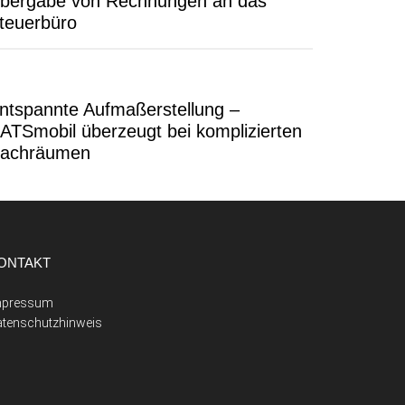
bergabe von Rechnungen an das
teuerbüro
ntspannte Aufmaßerstellung –
ATSmobil überzeugt bei komplizierten
achräumen
ONTAKT
mpressum
atenschutzhinweis