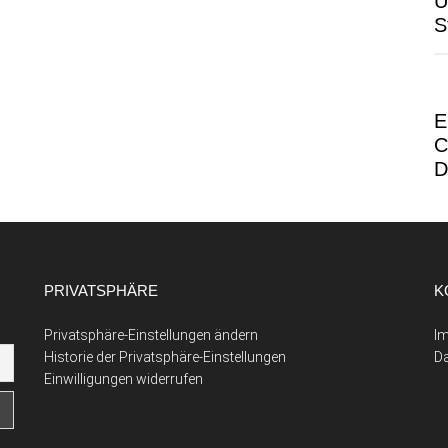
Ü
S
E
C
D
PRIVATSPHÄRE
K
Privatsphäre-Einstellungen ändern
I
Historie der Privatsphäre-Einstellungen
D
Einwilligungen widerrufen