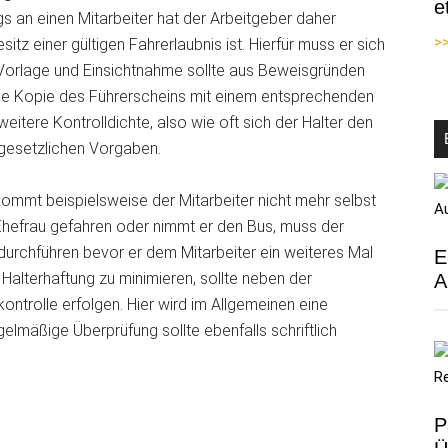
e
s an einen Mitarbeiter hat der Arbeitgeber daher
>>
itz einer gültigen Fahrerlaubnis ist. Hierfür muss er sich
e Vorlage und Einsichtnahme sollte aus Beweisgründen
ine Kopie des Führerscheins mit einem entsprechenden
itere Kontrolldichte, also wie oft sich der Halter den
 gesetzlichen Vorgaben.
kommt beispielsweise der Mitarbeiter nicht mehr selbst
 Ehefrau gefahren oder nimmt er den Bus, muss der
durchführen bevor er dem Mitarbeiter ein weiteres Mal
E
 Halterhaftung zu minimieren, sollte neben der
A
ontrolle erfolgen. Hier wird im Allgemeinen eine
elmäßige Überprüfung sollte ebenfalls schriftlich
P