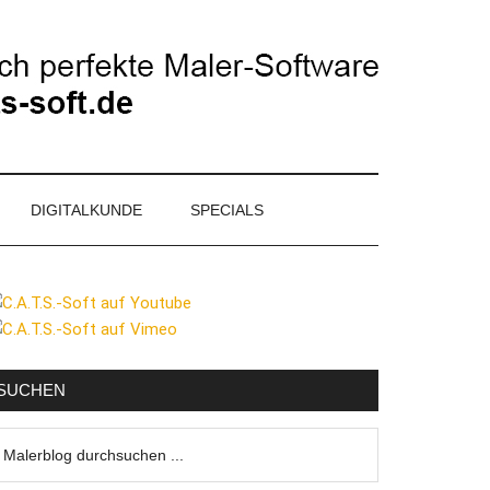
DIGITALKUNDE
SPECIALS
eitenspalte
SUCHEN
lerblog
urchsuchen