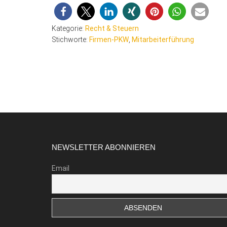
Kategorie:
Recht & Steuern
Stichworte:
Firmen-PKW
,
Mitarbeiterführung
Footer
NEWSLETTER ABONNIEREN
Email