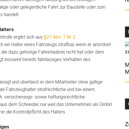
lige oder gelegentliche Fahrt zur
Baustelle oder zum
>
 handelt.
Halters
trolle ergibt sich aus
§21 Abs. 1 Nr. 2
h ein Halter eines Fahrzeugs strafbar, wenn er anordnet
r die dazu gehörige Fahrerlaubnis nicht hat oder dem
t insoweit bereits fahrlässiges Verhalten des
M
M
ässigt und überlässt er dem Mitarbeiter ohne gültige
>
ls Fahrzeughalter strafrechtliche und bei einem
h versicherungs- sowie haftungsrechtliche
t aus dem Schneider, nur weil das Unternehmen als GmbH
rer die Kontrollpflicht des Halters.
Z
sigen