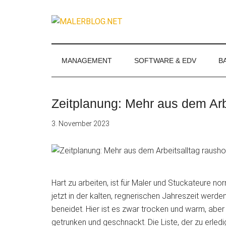
Zum
Skip
Zur
Zur
Inhalt
to
Seitenspalte
Fußzeile
MALERBLOG.
springen
secondary
springen
springen
Online-
menu
Magazin
für
MANAGEMENT
SOFTWARE & EDV
B
Maler
und
Stuckateure
Zeitplanung: Mehr aus dem Arb
3. November 2023
Hart zu arbeiten, ist für Maler und Stuckateure norm
jetzt in der kalten, regnerischen Jahreszeit werden
beneidet. Hier ist es zwar
trocken und warm, aber 
getrunken und geschnackt. Die Liste, der zu erled