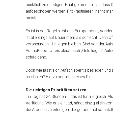
pünktlich zu erledigen. Häufig kommt hinzu, dass Di
aufgeschoben werden. Prokrastinieren, nennt man 
meisten.
Es ist in der Regel nicht das Büropersonal, sonder
ist allerdings auf Dauer mehr als schlecht. Denn o
voranbringen, die liegen bleiben. Sind von der Au
Aufmaße betroffen, bleibt auch „Geld liegen“. Aufsc
schädigend.
Doch wie lässt sich Aufschieberitis besiegen und 
rausholen? Hierzu bedarf es eines Plans.
Die richtigen Prioritäten setzen
Ein Tag hat 24 Stunden – das ist für alle gleich. 
Verfügung. Wie er sie nutzt, hängt einzig allein vo
die Arbeiten zu erledigen, die gerade mal so anfa