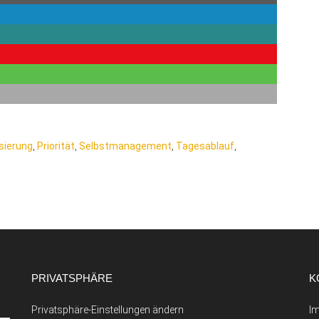
isierung
,
Priorität
,
Selbstmanagement
,
Tagesablauf
,
PRIVATSPHÄRE
K
Privatsphäre-Einstellungen ändern
I