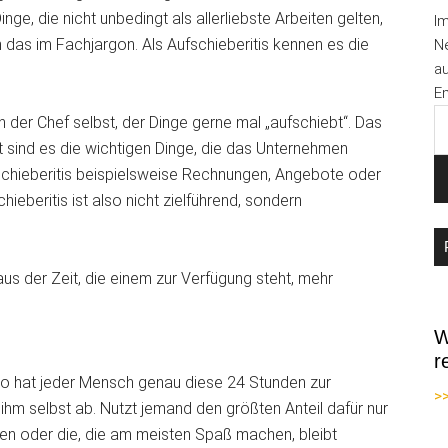
nge, die nicht unbedingt als allerliebste Arbeiten gelten,
I
das im Fachjargon. Als Aufschieberitis kennen es die
Ne
au
Em
n der Chef selbst, der Dinge gerne mal „aufschiebt“. Das
ft sind es die wichtigen Dinge, die das Unternehmen
fschieberitis beispielsweise Rechnungen, Angebote oder
hieberitis ist also nicht zielführend, sondern
aus der Zeit, die einem zur Verfügung steht, mehr
W
r
Also hat jeder Mensch genau diese 24 Stunden zur
>
n ihm selbst ab. Nutzt jemand den größten Anteil dafür nur
llen oder die, die am meisten Spaß machen, bleibt