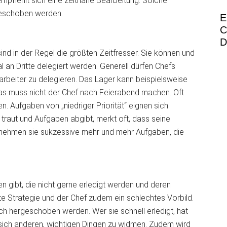
empfiehlt sich eine zeitnahe Bearbeitung. Solche
geschoben werden.
E
C
D
sind in der Regel die größten Zeitfresser. Sie können und
 an Dritte delegiert werden. Generell dürfen Chefs
arbeiter zu delegieren. Das Lager kann beispielsweise
s muss nicht der Chef nach Feierabend machen. Oft
. Aufgaben von „niedriger Priorität“ eignen sich
 traut und Aufgaben abgibt, merkt oft, dass seine
bernehmen sie sukzessive mehr und mehr Aufgaben, die
n gibt, die nicht gerne erledigt werden und deren
ute Strategie und der Chef zudem ein schlechtes Vorbild.
ch hergeschoben werden. Wer sie schnell erledigt, hat
m sich anderen, wichtigen Dingen zu widmen. Zudem wird