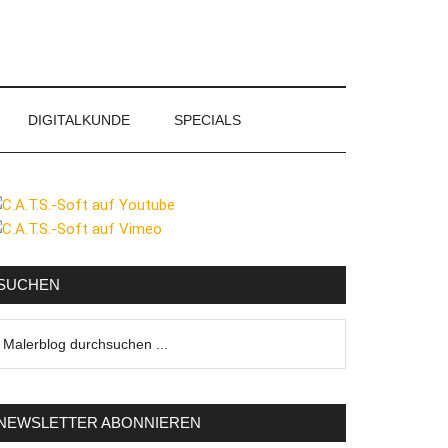
DIGITALKUNDE
SPECIALS
eitenspalte
SUCHEN
lerblog
urchsuchen
NEWSLETTER ABONNIEREN