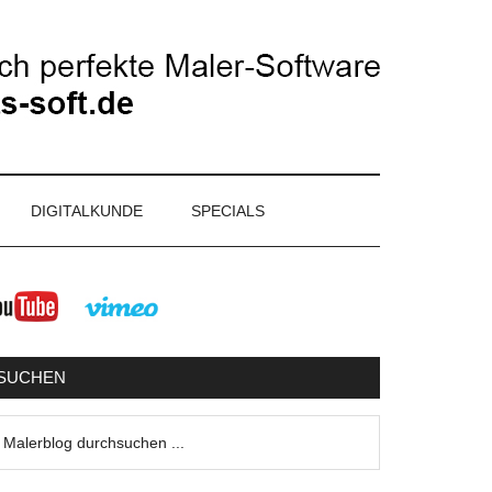
DIGITALKUNDE
SPECIALS
eitenspalte
SUCHEN
lerblog
urchsuchen