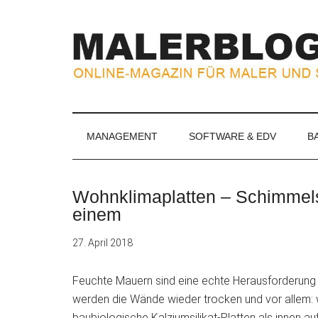
Zum
Skip
Zur
Zur
Inhalt
to
Seitenspalte
Fußzeile
springen
secondary
springen
springen
menu
MALERBLOG.
Online-
Magazin
für
MANAGEMENT
SOFTWARE & EDV
B
Maler
und
Stuckateure
Wohnklimaplatten – Schimmel
einem
27. April 2018
Feuchte Mauern sind eine echte Herausforderung fü
werden die Wände wieder trocken und vor allem: wi
baubiologische Kalziumsilikat-Platten als
innen a