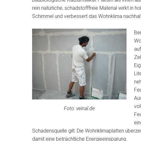
rein natürliche, schadstofffreie Material wirkt in 
Schimmel und verbessert das Wohnklima nachhalt
Ber
Wo
au
Zel
Ei
Lit
neh
Feu
Auc
vol
Foto: veinal.de
Feu
ein
Schadensquelle gilt. Die Wohnklimaplatten über
damit eine beträchtliche Energieeinsparung.