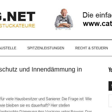
NET
AUSTELLE
SPITZENLEISTUNGEN
RECHT & STEUERN
schutz und Innendämmung in
S
Ma
r viele Hausbesitzer und Sanierer. Die Frage ist: Wie
d
e bleiben sie es dauerhaft? Hier stellen
...
ufgebrachte Dämmung ihre Vorzüge unter Beweis. Das