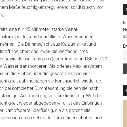
hohem Maße feuchtigkeitsregulierend, schützt aktiv vor
ig.
I
eits eine nur 25 Millimeter starke Veinal-
Ne
au
hnklimaplatte kann beachtliche Wassermengen
fnehmen. Die Dämmschicht aus Kalziumsilikat und
Em
lstoff speichert das Zwei- bis Vierfache ihres
gengewichts und kann pro Quadratmeter und Stunde 20
er Wasser transportieren. Als offenes Kapillarsystem
men die Platten über die gesamte Fläche viel
chtigkeit auf und geben sie kontinuierlich wieder ab.
h bei kompletter Durchfeuchtung bleiben sie nach
lständiger Austrocknung voll funktionsfähig. Weil die
chtigkeit wieder abgegeben wird, ist das Einbringen
er Dampfsperre überflüssig, die als potenzielle
zeugen auch durch sehr gute Dämmeigenschaften und