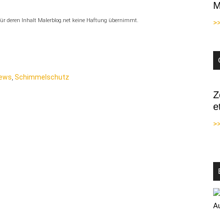
M
, für deren Inhalt Malerblog.net keine Haftung übernimmt.
>
News
,
Schimmelschutz
Z
e
>>