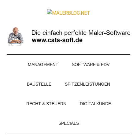
Zum
Skip
Zur
Zur
Inhalt
to
Seitenspalte
Fußzeile
MALERBLOG.NE
springen
secondary
springen
springen
Online-
menu
Magazin
für
Maler
und
Stuckateure
MANAGEMENT
SOFTWARE & EDV
BAUSTELLE
SPITZENLEISTUNGEN
RECHT & STEUERN
DIGITALKUNDE
SPECIALS