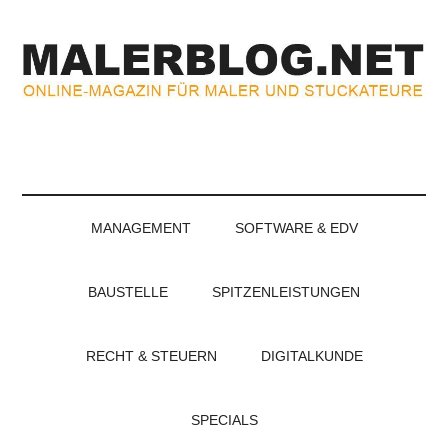
Zum
Skip
Zur
Zur
Inhalt
to
Seitenspalte
Fußzeile
springen
secondary
springen
springen
menu
MALERBLOG.NE
Online-
Magazin
für
Maler
und
MANAGEMENT
SOFTWARE & EDV
Stuckateure
BAUSTELLE
SPITZENLEISTUNGEN
RECHT & STEUERN
DIGITALKUNDE
SPECIALS