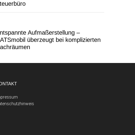
teuerbüro
ntspannte Aufmaßerstellung –
ATSmobil überzeugt bei komplizierten
achräumen
ONTAKT
mpressum
atenschutzhinweis