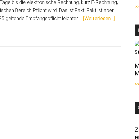
 Tage bis die elektronische Rechnung, kurz E-Rechnung,
>
chen Bereich Pflicht wird. Das ist Fakt. Fakt ist aber
ÜberEmpfan
25 geltende Empfangspflicht leichter …
[Weiterlesen...]
für
E-
Rechnunge
ab
2025!
M
Lassen
M
Sie
sich
>
nicht
verunsiche
Z
e