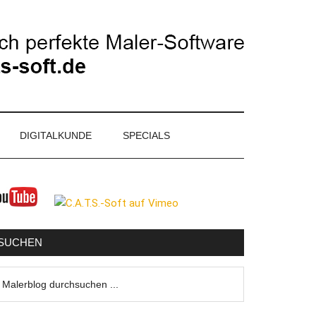
DIGITALKUNDE
SPECIALS
eitenspalte
SUCHEN
lerblog
urchsuchen