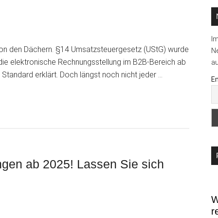
I
von den Dächern. §14 Umsatzsteuergesetz (UStG) wurde
Ne
 die elektronische Rechnungsstellung im B2B-Bereich ab
au
tandard erklärt. Doch längst noch nicht jeder …
Em
epasst:
rmine
ngen ab 2025! Lassen Sie sich
W
r