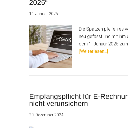
2025“
14. Januar 2025
Die Spatzen pfeifen es 
neu gefasst und mit ihm
dem 1. Januar 2025 zum S
ÜberAufg
[Weiterlesen...]
Zusatzte
für
Webinar
„Die
E-
Empfangspflicht für E-Rechnu
Rechnung
nicht verunsichern
ab
2025“
20. Dezember 2024