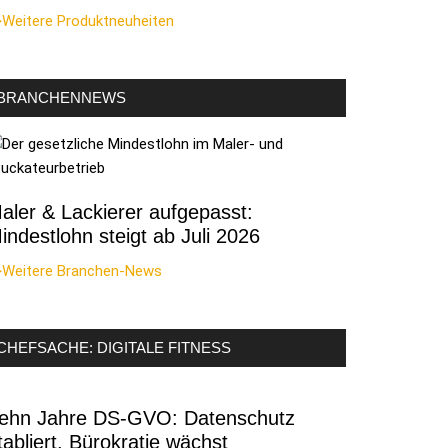
>Weitere Produktneuheiten
gspflicht
BRANCHENNEWS
n
aler & Lackierer aufgepasst:
indestlohn steigt ab Juli 2026
>Weitere Branchen-News
rn
CHEFSACHE: DIGITALE FITNESS
ehn Jahre DS-GVO: Datenschutz
tabliert, Bürokratie wächst