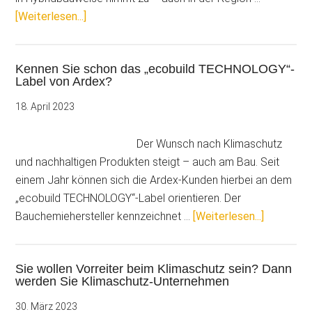
ÜberNachwachsend
[Weiterlesen...]
bis
zur
Kennen Sie schon das „ecobuild TECHNOLOGY“-
Fassade
Label von Ardex?
mit
Holz-
18. April 2023
Hybrid-
Bauweise
Der Wunsch nach Klimaschutz
und nachhaltigen Produkten steigt – auch am Bau. Seit
einem Jahr können sich die Ardex-Kunden hierbei an dem
„ecobuild TECHNOLOGY“-Label orientieren. Der
ÜberKenn
Bauchemiehersteller kennzeichnet …
[Weiterlesen...]
Sie
schon
Sie wollen Vorreiter beim Klimaschutz sein? Dann
das
werden Sie Klimaschutz-Unternehmen
„ecobuild
TECHNOL
30. März 2023