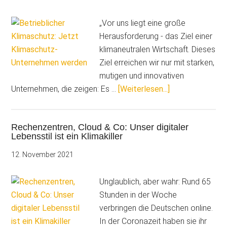
Label
von
„Vor uns liegt eine große
Ardex?
Herausforderung - das Ziel einer
klimaneutralen Wirtschaft. Dieses
Ziel erreichen wir nur mit starken,
mutigen und innovativen
ÜberSie
Unternehmen, die zeigen: Es …
[Weiterlesen...]
wollen
Vorreiter
Rechenzentren, Cloud & Co: Unser digitaler
beim
Lebensstil ist ein Klimakiller
Klimaschutz
sein?
12. November 2021
Dann
werden
Unglaublich, aber wahr: Rund 65
Sie
Stunden in der Woche
Klimaschutz-
verbringen die Deutschen online.
Unternehmen
In der Coronazeit haben sie ihr