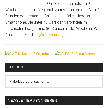
Onlinezeit nochmals um 9
Wochenstunden im Vergleich zum Vorjahr erhöht. Allein 19
Stunden der gesamten Onlinezeit entfallen dabei auf das
Smartphone. Die unter 40-Jährigen verbringen im
Durchschnitt sogar rund 86 Stunden in der Woche im Web.
ÜberRechenzentren,
Das sind mehr als …
[Weiterlesen...]
Cloud
&
Seitenspalte
Co:
Unser
digitaler
SUCHEN
Lebensstil
Malerblog
ist
durchsuchen
ein
...
Klimakiller
NEWSLETTER ABONNIEREN