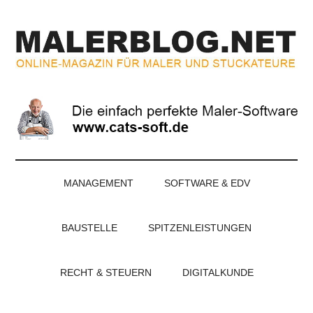
Zum
Skip
Zur
Zur
Inhalt
to
Seitenspalte
Fußzeile
springen
secondary
springen
springen
menu
MALERBLOG.NE
Online-
Magazin
für
Maler
und
Stuckateure
MANAGEMENT
SOFTWARE & EDV
BAUSTELLE
SPITZENLEISTUNGEN
RECHT & STEUERN
DIGITALKUNDE