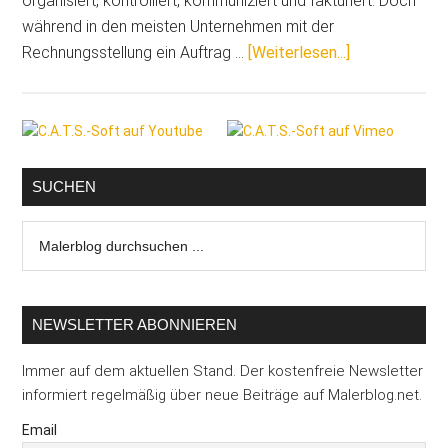
organisiert, kontrolliert, kommuniziert und fakturiert. Doch
während in den meisten Unternehmen mit der
ÜberNicht
Rechnungsstellung ein Auftrag …
[Weiterlesen...]
vergessen:
Sicherheitsei
Seitenspalte
nach
Gewährleistu
anfordern
SUCHEN
Malerblog
durchsuchen
...
NEWSLETTER ABONNIEREN
Immer auf dem aktuellen Stand. Der kostenfreie Newsletter
informiert regelmäßig über neue Beiträge auf Malerblog.net.
Email