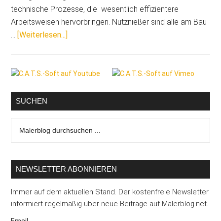
technische Prozesse, die wesentlich effizientere
Arbeitsweisen hervorbringen. Nutznießer sind alle am Bau
ÜberDer
…
[Weiterlesen...]
digitale
Workflow:
Seitenspalte
Interdisziplinäre
Zusammenarbeit
von
SUCHEN
Maler
Malerblog
und
durchsuchen
Architekt
...
NEWSLETTER ABONNIEREN
Immer auf dem aktuellen Stand. Der kostenfreie Newsletter
informiert regelmäßig über neue Beiträge auf Malerblog.net.