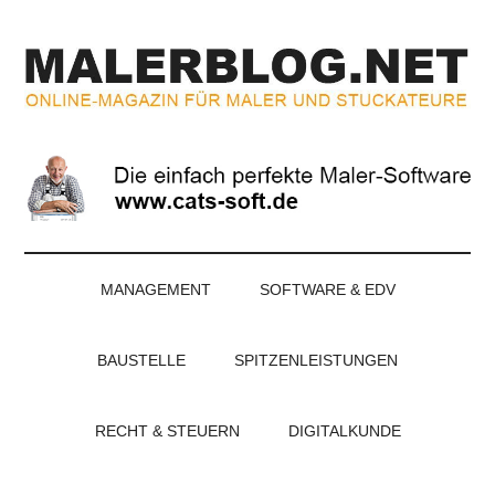
Zum
Skip
Zur
Zur
Inhalt
to
Seitenspalte
Fußzeile
springen
secondary
springen
springen
menu
MALERBLOG.NE
Online-
Magazin
für
Maler
und
Stuckateure
MANAGEMENT
SOFTWARE & EDV
BAUSTELLE
SPITZENLEISTUNGEN
RECHT & STEUERN
DIGITALKUNDE