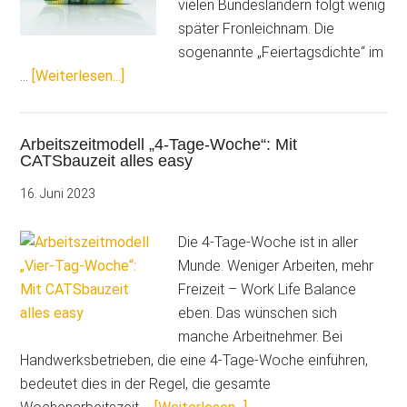
vielen Bundesländern folgt wenig
später Fronleichnam. Die
sogenannte „Feiertagsdichte“ im
ÜberMalerunternehmerin
…
[Weiterlesen...]
hält
Abschaffung
Arbeitszeitmodell „4-Tage-Woche“: Mit
von
CATSbauzeit alles easy
einem
Feiertag
16. Juni 2023
für
sinnvoll
Die 4-Tage-Woche ist in aller
Munde. Weniger Arbeiten, mehr
Freizeit – Work Life Balance
eben. Das wünschen sich
manche Arbeitnehmer. Bei
Handwerksbetrieben, die eine 4-Tage-Woche einführen,
bedeutet dies in der Regel, die gesamte
ÜberArbeitszeitmodell