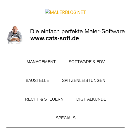
Zum
Skip
Zur
Zur
Inhalt
to
Seitenspalte
Fußzeile
MALERBLOG.NE
springen
secondary
springen
springen
Online-
menu
Magazin
für
Maler
und
Stuckateure
MANAGEMENT
SOFTWARE & EDV
BAUSTELLE
SPITZENLEISTUNGEN
RECHT & STEUERN
DIGITALKUNDE
SPECIALS