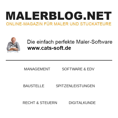
Zum
Skip
Zur
Zur
Inhalt
to
Seitenspalte
Fußzeile
springen
secondary
springen
springen
menu
MALERBLOG.NE
Online-
Magazin
für
Maler
und
Stuckateure
MANAGEMENT
SOFTWARE & EDV
BAUSTELLE
SPITZENLEISTUNGEN
RECHT & STEUERN
DIGITALKUNDE