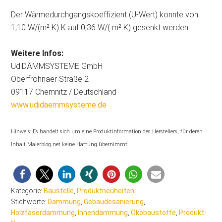
Der Wärmedurchgangskoeffizient (U-Wert) konnte von
1,10 W/(m² K) K auf 0,36 W/( m² K) gesenkt werden.
Weitere Infos:
UdiDÄMMSYSTEME GmbH
Oberfrohnaer Straße 2
09117 Chemnitz / Deutschland
www.udidaemmsysteme.de
Hinweis: Es handelt sich um eine Produktinformation des Herstellers, für deren
Inhalt Malerblog.net keine Haftung übernimmt.
Kategorie:
Baustelle
,
Produktneuheiten
Stichworte:
Dämmung
,
Gebäudesanierung
,
Holzfaserdämmung
,
Innendämmung
,
Ökobaustoffe
,
Produkt-