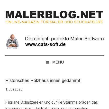
Zum
Skip
Zur
Zur
Inhalt
to
Seitenspalte
Fußzeile
springen
secondary
springen
springen
menu
MALERBLOG.NE
Online-
Magazin
für
Maler
und
Stuckateure
MENU
Historisches Holzhaus innen gedämmt
1. Juli 2020
Filigrane Schnitzereien und dunkle Stämme prägen das
Erscheinungsbild der Holzhäuser der historischen